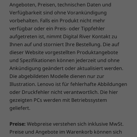
Angeboten, Preisen, technischen Daten und
mit der heutigen schnelllebigen, mobilen
Bei Lenovo erhalten Sie beim Kauf eines Notebook eine
Bildungsumgebung Schritt zu halten. Dieses
Verfügbarkeit sind ohne Vorankündigung
einjährige Akkugarantie, unabhängig von Ihrer
robuste Gerät verfügt außerdem über eine
vorbehalten. Falls ein Produkt nicht mehr
Systemgarantie. Und hier kommt der eigentliche
verbesserte wasserabweisende Tastatur,
verfügbar oder ein Preis- oder Tippfehler
Gamechanger: Für ausgewählte PCs bieten wir
verstärkte Anschlüsse und mechanisch
aufgetreten ist, nimmt Digital River Kontakt zu
eine
dreijährige Sealed Battery Warranty.
Wenn Sie
verankerte Tasten. All das und einen Akku, der
Ihnen auf und storniert Ihre Bestellung. Die auf
sich beim Kauf eines Geräts oder, sofern Ihr Akku in
mit einer einzigen Ladung den ganzen Tag
dieser Website vorgestellten Produktangebote
gutem Zustand ist, während der ursprünglichen
durchhält.
und Spezifikationen können jederzeit und ohne
einjährigen Akkugarantiedauer für dieses Upgrade
Ankündigung geändert oder aktualisiert werden.
entscheiden, ist ihr Akku drei Jahre lang versichert.
Entlastung der IT
Die abgebildeten Modelle dienen nur zur
Und es kommt noch besser: Auch im Falle eines
Mit der Lizenz für Chrome Education auf dem
Illustration. Lenovo ist für fehlerhafte Abbildungen
Akkuaustauschs sind Sie abgesichert, falls es doch
Lenovo 14e Chromebook 2 Gen haben Schulen
einmal Probleme geben sollte. Verbessern Sie Ihr
oder Druckfehler nicht verantwortlich. Die hier
die Sicherheit, dass sie alle Geräte – ob in
Erlebnis noch weiter, indem Sie auf einen Vor-Ort-
gezeigten PCs werden mit Betriebssystem
einem einzelnen Klassenzimmer oder in einem
Service upgraden. Lenovo vereint Notebook-
geliefert.
ganzen Schulbezirk – schnell und einfach von
Performance und Versicherungsschutz in einem
einem zentralen Standort aus verfolgen,
erstklassigen Paket!
Preise:
Webpreise verstehen sich inklusive MwSt.
verwalten, aktualisieren und schützen können.
Preise und Angebote im Warenkorb können sich