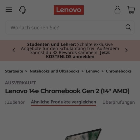
L
zum Hauptinhalt springen
e
n
Currently displaying item 2 of 3
o
Studenten und Lehrer:
Schalte exklusive
Angebote für den Schulanfang frei. Außerdem
kannst du 3X Rewards sammeln.
Jetzt
KOSTENLOS anmelden
v
o
Startseite
>
Notebooks und Ultrabooks
>
Lenovo
>
Chromebooks
AUSVERKAUFT
1
Lenovo 14e Chromebook Gen 2 (14" AMD)
4
Ähnliche Produkte vergleichen
les Zubehör
Überprüfungen
e
C