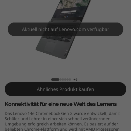
h
r
o
Aktuell nicht auf Lenovo.com verfügbar
m
e
b
Lenovo 14e Chromebook Gen 2 (14"
o
AMD)
+6
o
Ähnliches Produkt kaufen
k
Konnektivität für eine neue Welt des Lernens
G
Das Lenovo 14e Chromebook Gen 2 wurde entwickelt, damit
Schüler und Lehrer in einer sich schnell verändernden
e
Umgebung erfolgreich arbeiten können. Es basiert auf der
beliebten Chrome-Plattform und wird mit AMD Prozessoren