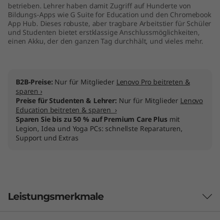
betrieben. Lehrer haben damit Zugriff auf Hunderte von
n
Bildungs-Apps wie G Suite for Education und den Chromebook
App Hub. Dieses robuste, aber tragbare Arbeitstier für Schüler
2
und Studenten bietet erstklassige Anschlussmöglichkeiten,
einen Akku, der den ganzen Tag durchhält, und vieles mehr.
(
1
B2B-Preise:
Nur für Mitglieder
Lenovo Pro beitreten &
sparen ›
4
Preise für Studenten & Lehrer:
Nur für Mitglieder
Lenovo
Education beitreten & sparen ›
"
Sparen Sie bis zu 50 % auf Premium Care Plus
mit
Legion, Idea und Yoga PCs: schnellste Reparaturen,
A
Support und Extras
M
D
Leistungsmerkmale
)