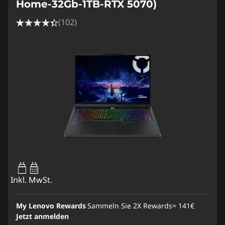
Home-32Gb-1TB-RTX 5070)
(102)
65W-100W
USB PD
Inkl. MwSt.
My Lenovo Rewards
Sammeln Sie 2X Rewards=
141€
Jetzt anmelden