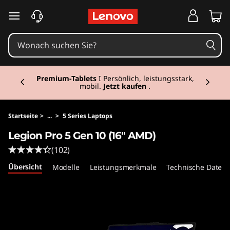
L
zum Hauptinhalt springen
e
g
Currently displaying item 3 of 3
i
Premium-Tablets
I Persönlich, leistungsstark,
mobil.
Jetzt kaufen
.
o
n
Startseite
>
...
>
5 Series Laptops
Legion Pro 5 Gen 10 (16" AMD)
P
(102)
r
Übersicht
Modelle
Leistungsmerkmale
Technische Daten
o
5