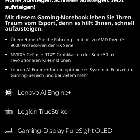
Höher aufsteigen. Schneller aufsteigen. Jetzt
M
aufsteigen!
Mit diesem Gaming-Notebook leben Sie Ihren
D
Traum vom Esport, denn es hilft Ihnen, schnell
aufzusteigen.
)
Übernehmen Sie die Führung – mit bis zu AMD Ryzen™
9000 Prozessoren der HX Serie
NVIDIA GeForce RTX™ Grafikkarten der Serie 50 mit
revolutionären KI-Funktionen
Lenovo AI Engine+ für ein optimiertes System in Echtzeit im
Gaming-Bereich und bei vielem mehr
Lenovo AI Engine+
Legión TrueStrike
Gaming-Display PureSight OLED