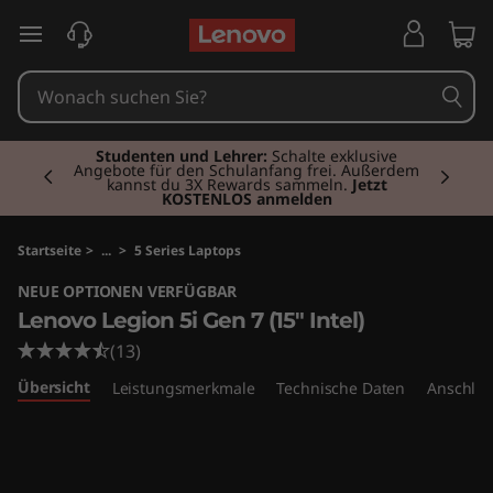
L
zum Hauptinhalt springen
e
n
Currently displaying item 2 of 3
o
Studenten und Lehrer:
Schalte exklusive
Angebote für den Schulanfang frei. Außerdem
kannst du 3X Rewards sammeln.
Jetzt
KOSTENLOS anmelden
v
o
Startseite
>
...
>
5 Series Laptops
NEUE OPTIONEN VERFÜGBAR
L
Lenovo Legion 5i Gen 7 (15" Intel)
e
(13)
Übersicht
Leistungsmerkmale
Technische Daten
Anschlüs
g
i