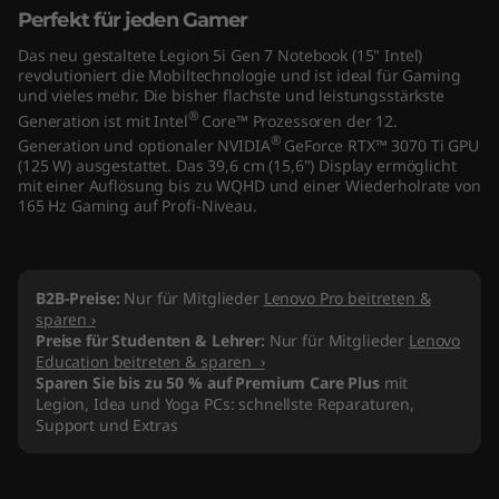
Perfekt für jeden Gamer
"
Das neu gestaltete Legion 5i Gen 7 Notebook (15" Intel)
I
revolutioniert die Mobiltechnologie und ist ideal für Gaming
und vieles mehr. Die bisher flachste und leistungsstärkste
n
®
Generation ist mit Intel
Core™ Prozessoren der 12.
®
Generation und optionaler NVIDIA
GeForce RTX™ 3070 Ti GPU
t
(125 W) ausgestattet. Das 39,6 cm (15,6") Display ermöglicht
mit einer Auflösung bis zu WQHD und einer Wiederholrate von
165 Hz Gaming auf Profi-Niveau.
e
l
B2B-Preise:
Nur für Mitglieder
Lenovo Pro beitreten &
)
sparen ›
Preise für Studenten & Lehrer:
Nur für Mitglieder
Lenovo
Education beitreten & sparen ›
Sparen Sie bis zu 50 % auf Premium Care Plus
mit
Legion, Idea und Yoga PCs: schnellste Reparaturen,
Support und Extras