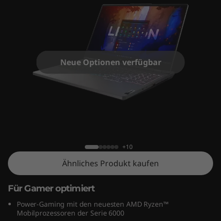
o
n
5
G
Neue Optionen verfügbar
e
n
Lenovo Legion 5 Gen 7 (15" AMD)
7
(
+10
Ähnliches Produkt kaufen
1
5
Für Gamer optimiert
Power-Gaming mit den neuesten AMD Ryzen™
"
Mobilprozessoren der Serie 6000