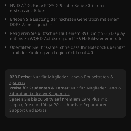
®
A
NVIDIA
GeForce RTX™ GPUs der Serie 30 liefern
erstklassige Bilder
M
Erleben Sie Leistung der nächsten Generation mit einem
DDR5-Arbeitsspeicher
D
Reagieren Sie blitzschnell auf einem 39,6 cm (15,6") Display
mit bis zu WQHD-Auflösung und 165 Hz Bildwiederholrate
)
Übertakten Sie Ihr Game, ohne dass Ihr Notebook überhitzt
– mit der Kühlung von Legion Coldfront 4.0
B2B-Preise:
Nur für Mitglieder
Lenovo Pro beitreten &
sparen ›
Preise für Studenten & Lehrer:
Nur für Mitglieder
Lenovo
Education beitreten & sparen ›
Sparen Sie bis zu 50 % auf Premium Care Plus
mit
Legion, Idea und Yoga PCs: schnellste Reparaturen,
Support und Extras