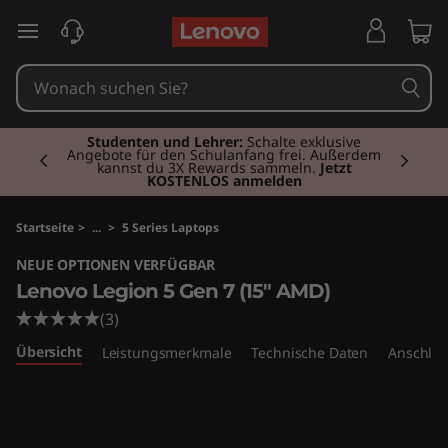
L
zum Hauptinhalt springen
e
n
Currently displaying item 2 of 3
o
Studenten und Lehrer:
Schalte exklusive
Angebote für den Schulanfang frei. Außerdem
kannst du 3X Rewards sammeln.
Jetzt
KOSTENLOS anmelden
v
o
Startseite
>
...
>
5 Series Laptops
NEUE OPTIONEN VERFÜGBAR
L
Lenovo Legion 5 Gen 7 (15" AMD)
e
(3)
Übersicht
Leistungsmerkmale
Technische Daten
Anschlüs
g
i