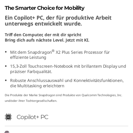
"
The Smarter Choice for Mobility
Ein Copilot+ PC, der für produktive Arbeit
S
unterwegs entwickelt wurde.
n
Triff den Computer, der mit dir spricht
Bring dich aufs nächste Level. Jetzt mit KI.
a
®
Mit dem Snapdragon
X2 Plus Series Prozessor für
p
effiziente Leistung
15,3-Zoll Touchscreen-Notebook mit brillantem Display und
d
präziser Farbqualität.
Robuste Anschlussauswahl und Konnektivitätsfunktionen,
r
die Multitasking erleichtern
a
Die Produkte der Marke Snapdragon sind Produkte von Qualcomm Technologies, Inc.
und/oder ihrer Tochtergesellschaften.
g
Copilot+ PC
o