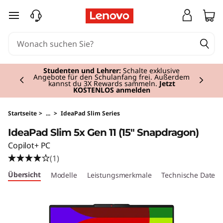
I
zum Hauptinhalt springen
d
e
Currently displaying item 3 of 3
a
Premium-Tablets
I Persönlich, leistungsstark,
mobil.
Jetzt kaufen
.
P
a
Startseite
>
...
>
IdeaPad Slim Series
IdeaPad Slim 5x Gen 11 (15" Snapdragon)
d
Copilot+ PC
S
(1)
Übersicht
Modelle
Leistungsmerkmale
Technische Daten
l
i