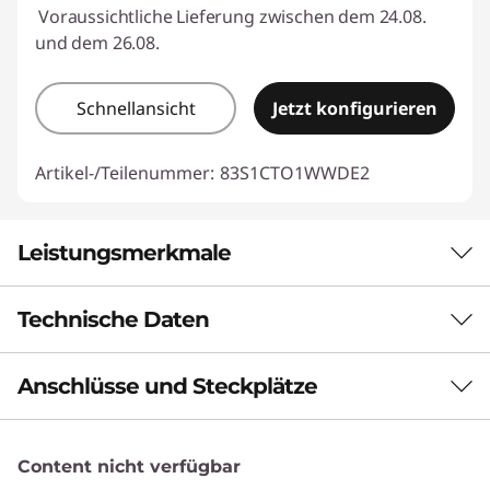
Voraussichtliche Lieferung zwischen dem 24.08.
und dem 26.08.
Schnellansicht
Jetzt konfigurieren
Artikel-/Teilenummer:
83S1CTO1WWDE2
Leistungsmerkmale
Technische Daten
STÄRKE UND STIL MIT KONSTANTER
LEISTUNG
Anschlüsse und Steckplätze
Leistung
Tragbare Leistung
trifft auf
Neuronale Verarbeitungseinheit (NPU)
Content nicht verfügbar
KI-Leistung von bis zu 50 Billionen Operationen pro