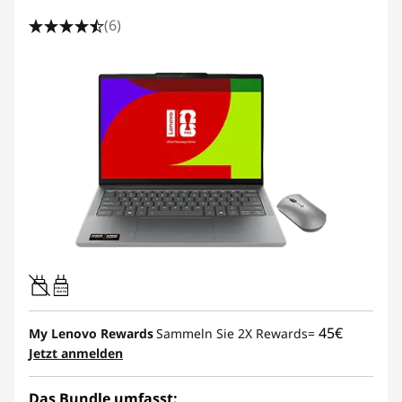
(6)
45W-65W
USB PD
45€
My Lenovo Rewards
Sammeln Sie 2X Rewards=
Jetzt anmelden
Das Bundle umfasst: