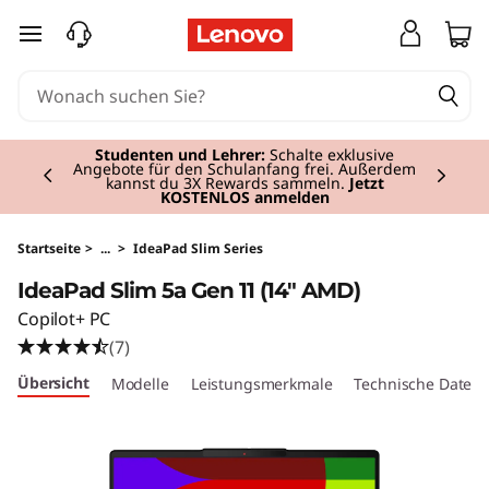
I
zum Hauptinhalt springen
d
e
Currently displaying item 3 of 3
a
Premium-Tablets
I Persönlich, leistungsstark,
mobil.
Jetzt kaufen
.
P
a
Startseite
>
...
>
IdeaPad Slim Series
IdeaPad Slim 5a Gen 11 (14" AMD)
d
Copilot+ PC
S
(7)
Übersicht
Modelle
Leistungsmerkmale
Technische Daten
l
i