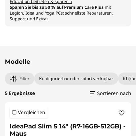
Education beitreten & sparen ›
Sparen Sie bis zu 50 % auf Premium Care Plus
mit
Legion, Idea und Yoga PCs: schnellste Reparaturen,
Support und Extras
Modelle
Filter
Konfigurierbar oder sofort verfügbar
KI (kü
5 Ergebnisse
Sortieren nach
Vergleichen
IdeaPad Slim 5 14" (R7-16GB-512GB) -
Maus