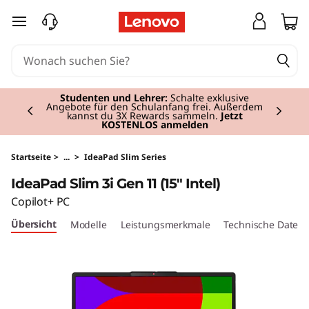
I
zum Hauptinhalt springen
d
e
Currently displaying item 2 of 3
a
Studenten und Lehrer:
Schalte exklusive
Angebote für den Schulanfang frei. Außerdem
kannst du 3X Rewards sammeln.
Jetzt
KOSTENLOS anmelden
P
a
Startseite
>
...
>
IdeaPad Slim Series
IdeaPad Slim 3i Gen 11 (15" Intel)
d
Copilot+ PC
S
Übersicht
Modelle
Leistungsmerkmale
Technische Daten
l
i