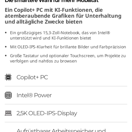
Die smartere Wahl für mehr Mobilität
"
Ein Copilot+ PC mit KI-Funktionen, die
atemberaubende Grafiken für Unterhaltung
I
und alltägliche Zwecke bieten
n
Ein großzügiges 15,3-Zoll-Notebook, das von Intel®
unterstützt wird und KI-Funktionen bietet
t
Mit OLED-IPS-Klarheit für brillante Bilder und Farbpräzision
e
Große Tastatur und optionaler Touchscreen, um Projekte zu
verfolgen und nahtlos zu browsen
l
Copilot+ PC
)
Intel® Power
2,5K OLED-IPS-Display
Aufrüstbarer Arbeitsspeicher und