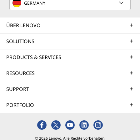
GERMANY
beschleunigen, ohne Qualitätseinbußen. Mehr
mit weniger Aufwand erreichen. Starten Sie
noch heute und erleben Sie eine smartere Art
ÜBER LENOVO
zu designen und zu teilen. Es gelten die
Nutzungsbedingungen.
SOLUTIONS
*Verfügbar über Lenovo Vantage.
PRODUCTS & SERVICES
RESOURCES
SUPPORT
PORTFOLIO
© 2026 Lenovo. Alle Rechte vorbehalten.