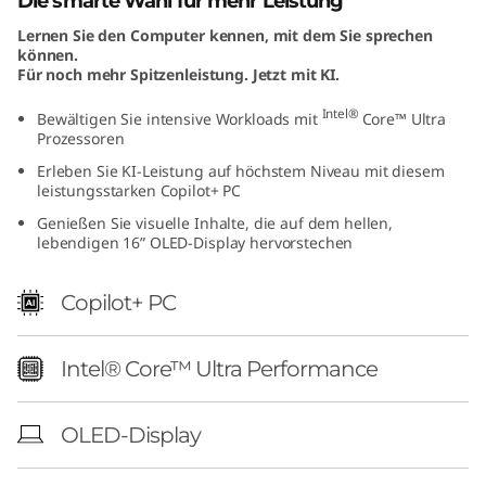
Die smarte Wahl für mehr Leistung
I
Lernen Sie den Computer kennen, mit dem Sie sprechen
können.
n
Für noch mehr Spitzenleistung. Jetzt mit KI.
t
Intel®
Bewältigen Sie intensive Workloads mit
Core™ Ultra
Prozessoren
e
Erleben Sie KI-Leistung auf höchstem Niveau mit diesem
leistungsstarken Copilot+ PC
l
Genießen Sie visuelle Inhalte, die auf dem hellen,
lebendigen 16” OLED-Display hervorstechen
)
Copilot+ PC
Intel® Core™ Ultra Performance
OLED-Display