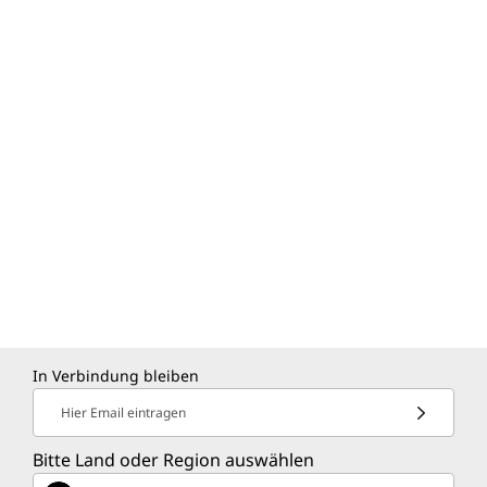
Steigern Sie die
Produktivität mit
IdeaPad und Adobe
Express Premium
Steigern Sie die tägliche Produktivität auf
Ihrem IdeaPad mit einer 30-tägigen
kostenlosen Testversion von Adobe Express
In Verbindung bleiben
Premium. Greifen Sie auf optimierte Vorlagen,
Hier Email eintragen
zeitsparende Bearbeitungstools und schnelle
Zusammenarbeitsfunktionen zu, die Arbeit,
Bitte Land oder Region auswählen
Präsentationen und soziale Updates