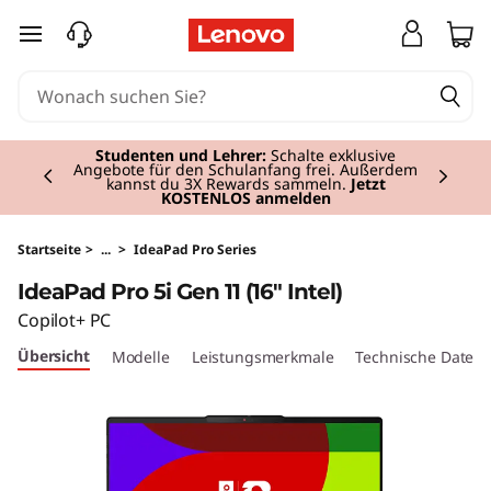
I
zum Hauptinhalt springen
d
e
Currently displaying item 2 of 3
a
Studenten und Lehrer:
Schalte exklusive
Angebote für den Schulanfang frei. Außerdem
kannst du 3X Rewards sammeln.
Jetzt
KOSTENLOS anmelden
P
a
Startseite
>
...
>
IdeaPad Pro Series
IdeaPad Pro 5i Gen 11 (16" Intel)
d
Copilot+ PC
P
Übersicht
Modelle
Leistungsmerkmale
Technische Daten
r
o