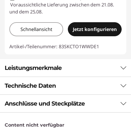
Voraussichtliche Lieferung zwischen dem 21.08.
und dem 25.08.
Schnellansicht
Jetzt konfigurieren
Artikel-/Teilenummer:
83SKCTO1WWDE1
Leistungsmerkmale
Technische Daten
PERFORMANCE DER NÄCHSTEN
GENERATION
Anschlüsse und Steckplätze
Leistung
Leistung trifft auf
Präzision
Neuronale Verarbeitungseinheit (Neural
Processing Unit, NPU)
Content nicht verfügbar