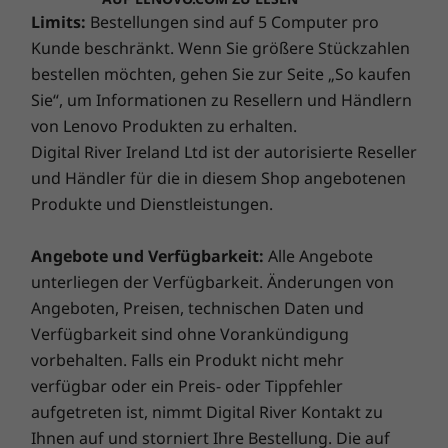
Begeben Sie sich auf eine aufregende Reise
Limits:
Bestellungen sind auf 5 Computer pro
®
Kunde beschränkt. Wenn Sie größere Stückzahlen
mit
Lenovo Smart Lock
und Absolute
. Sie haben die
Kontrolle, ganz gleich, wo auf der Welt Sie sich
bestellen möchten, gehen Sie zur Seite „So kaufen
aufhalten. Lokalisieren, sperren, sichern und bergen
Sie“, um Informationen zu Resellern und Händlern
Sie Ihren gestohlenen PC auf Kommando. Gepaart
von Lenovo Produkten zu erhalten.
mit
Lenovo Smart Performance
können Sie sich auf
Digital River Ireland Ltd ist der autorisierte Reseller
einen gewaltigen Leistungsschub für Ihren PC gefasst
und Händler für die in diesem Shop angebotenen
machen. Profitieren Sie von einem reibungslosen
Produkte und Dienstleistungen.
Online-Erlebnis und stärken Sie Ihre Gefahrenabwehr.
Das ist die Zukunft der PC-Sicherheit für Ihr neues
Angebote und Verfügbarkeit:
Alle Angebote
Lenovo-Gerät.
unterliegen der Verfügbarkeit. Änderungen von
Angeboten, Preisen, technischen Daten und
ideapad 510S: Für Weltveränderer – Windows 10 Home
Garantieupgrade für Ihr Notebook
Verfügbarkeit sind ohne Vorankündigung
vorbehalten. Falls ein Produkt nicht mehr
Bei Lenovo erhalten Sie beim Kauf eines Notebook eine
verfügbar oder ein Preis- oder Tippfehler
einjährige Akkugarantie, unabhängig von Ihrer
Satter Klang
aufgetreten ist, nimmt Digital River Kontakt zu
Systemgarantie. Und hier kommt der eigentliche
®
Ihnen auf und storniert Ihre Bestellung. Die auf
Gamechanger: Für ausgewählte PCs bieten wir
Die zwei Harman
-Stereolautsprecher mit