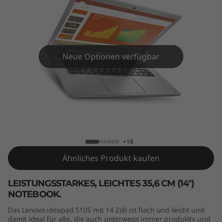
S
(
1
Neue Optionen verfügbar
4
"
)
IdeaPad 510S (14")
+18
Ähnliches Produkt kaufen
LEISTUNGSSTARKES, LEICHTES 35,6 CM (14")
NOTEBOOK.
Das Lenovo ideapad 510S mit 14 Zoll ist flach und leicht und
damit ideal für alle, die auch unterwegs immer produktiv und