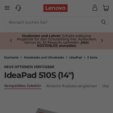
I
zum Hauptinhalt springen
d
e
Currently displaying item 2 of 3
a
Studenten und Lehrer:
Schalte exklusive
Angebote für den Schulanfang frei. Außerdem
kannst du 3X Rewards sammeln.
Jetzt
KOSTENLOS anmelden
P
a
Startseite
>
Notebooks und Ultrabooks
>
IdeaPad
>
5 Serie
NEUE OPTIONEN VERFÜGBAR
d
IdeaPad 510S (14")
5
Kompatibles Zubehör
Ähnliche Produkte vergleichen
Überp
1
0