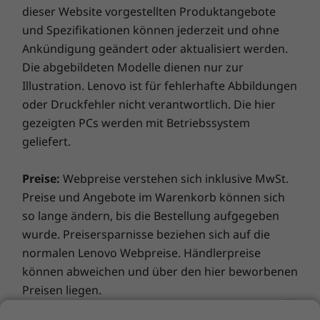
dieser Website vorgestellten Produktangebote
eine
dreijährige Sealed Battery Warranty.
Wenn Sie
Audio-Zertifizierung sorgen für noch mehr
sich beim Kauf eines Geräts oder, sofern Ihr Akku in
Musik- und Filmgenuss. Und wenn es Zeit für
und Spezifikationen können jederzeit und ohne
gutem Zustand ist, während der ursprünglichen
ein bisschen Entspannung ist, wählen Sie
Ankündigung geändert oder aktualisiert werden.
einjährigen Akkugarantiedauer für dieses Upgrade
einfach die Wiedergabetaste und lehnen Sie
Die abgebildeten Modelle dienen nur zur
entscheiden, ist ihr Akku drei Jahre lang versichert.
sich zurück.
Illustration. Lenovo ist für fehlerhafte Abbildungen
Und es kommt noch besser: Auch im Falle eines
oder Druckfehler nicht verantwortlich. Die hier
Akkuaustauschs sind Sie abgesichert, falls es doch
Ein Fest für die Augen
gezeigten PCs werden mit Betriebssystem
einmal Probleme geben sollte. Verbessern Sie Ihr
geliefert.
Die optionale 14-Zoll-FHD-Bildschirmoption
Erlebnis noch weiter, indem Sie auf einen Vor-Ort-
und IPS-Technologie des ideapad 510S sorgen
Service upgraden. Lenovo vereint Notebook-
Preise:
Webpreise verstehen sich inklusive MwSt.
für brillante Farbqualität und einen
Performance und Versicherungsschutz in einem
Betrachtungswinkel von fast 180°.
Preise und Angebote im Warenkorb können sich
erstklassigen Paket!
so lange ändern, bis die Bestellung aufgegeben
wurde. Preisersparnisse beziehen sich auf die
normalen Lenovo Webpreise. Händlerpreise
können abweichen und über den hier beworbenen
Preisen liegen.