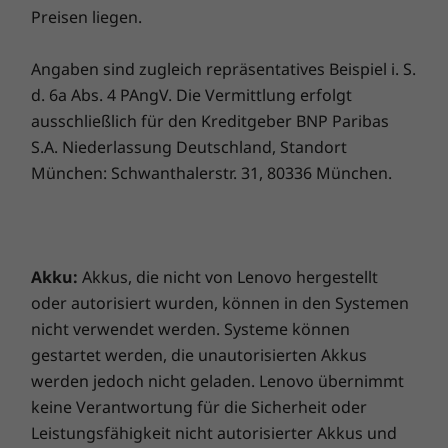
Performance und Versicherungsschutz in einem
Preisen liegen.
Zertifizierungen/Registrierungen
erstklassigen Paket!
Erstklassige Bildqualität
®
EPEAT
Silver
Angaben sind zugleich repräsentatives Beispiel i. S.
®
Durch die schmalen Displayränder rundum
ENERGY STAR
8.0
d. 6a Abs. 4 PAngV. Die Vermittlung erfolgt
und ein Display-Gehäuse-Verhältnis von 90 %
ausschließlich für den Kreditgeber BNP Paribas
für mehr Anzeigefläche wirkt das 40,6 cm (16")
* Den Registrierungsstatus für einzelne Länder finden Sie unter
www.epeat.net
.
S.A. Niederlassung Deutschland, Standort
Display größer. Das bis zu 40,6 cm (16") große
München: Schwanthalerstr. 31, 80336 München.
Die technischen Daten können je nach Region/Modell variieren.
IPS-Display mit 100 % sRGB-
Farbraumabdeckung für eine ausgezeichnete
Farbsättigung bietet eine Auflösung von bis zu
WEITERE INFORMATIONEN
2,5K, brillante Farben und mehr Kontrast. Das
Akku:
Akkus, die nicht von Lenovo hergestellt
Seitenverhältnis von 16:10 eignet sich
Vorinstallierte Software
hervorragend für Filme, aber auch für die
oder autorisiert wurden, können in den Systemen
Betrachtung von Dokumenten. Die TÜV Low
Amazon Alexa
nicht verwendet werden. Systeme können
Blue Light-Zertifizierung gewährleistet dabei
Lenovo Vantage
gestartet werden, die unautorisierten Akkus
die Schonung Ihrer Augen. Zwei
®
McAfee
LiveSafe™
werden jedoch nicht geladen. Lenovo übernimmt
Frontlautsprecher mit Dolby Audio™ sorgen
Microsoft 365 Testversion
keine Verantwortung für die Sicherheit oder
für beeindruckende Klangqualität, damit Sie
Windows 11 Home/Pro
Leistungsfähigkeit nicht autorisierter Akkus und
Unterhaltung wirklich genießen können.