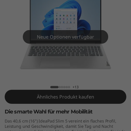
m
5
G
e
Neue Optionen verfügbar
n
8
IdeaPad Slim 5 Gen 8 (16" AMD)
(
1
+13
Ähnliches Produkt kaufen
6
"
Die smarte Wahl für mehr Mobilität
Das 40,6 cm (16") IdeaPad Slim 5 vereint ein flaches Profil,
A
Leistung und Geschwindigkeit, damit Sie Tag und Nacht