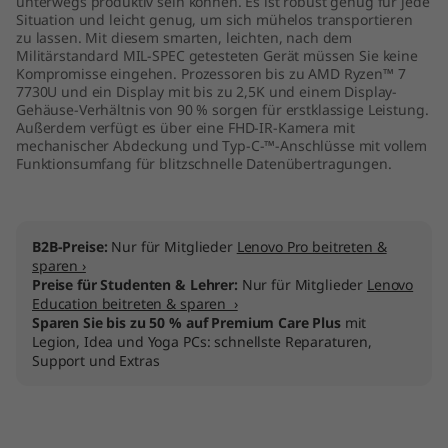
unterwegs produktiv sein können. Es ist robust genug für jede
M
Situation und leicht genug, um sich mühelos transportieren
zu lassen. Mit diesem smarten, leichten, nach dem
Militärstandard MIL-SPEC getesteten Gerät müssen Sie keine
D
Kompromisse eingehen. Prozessoren bis zu AMD Ryzen™ 7
7730U und ein Display mit bis zu 2,5K und einem Display-
)
Gehäuse-Verhältnis von 90 % sorgen für erstklassige Leistung.
Außerdem verfügt es über eine FHD-IR-Kamera mit
mechanischer Abdeckung und Typ-C-™-Anschlüsse mit vollem
Funktionsumfang für blitzschnelle Datenübertragungen.
B2B-Preise:
Nur für Mitglieder
Lenovo Pro beitreten &
sparen ›
Preise für Studenten & Lehrer:
Nur für Mitglieder
Lenovo
Education beitreten & sparen ›
Sparen Sie bis zu 50 % auf Premium Care Plus
mit
Legion, Idea und Yoga PCs: schnellste Reparaturen,
Support und Extras