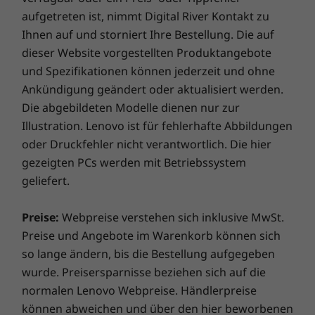
Lenovo-Gerät.
aufgetreten ist, nimmt Digital River Kontakt zu
Ihnen auf und storniert Ihre Bestellung. Die auf
DESIGN
dieser Website vorgestellten Produktangebote
Garantieupgrade für Ihr Notebook
und Spezifikationen können jederzeit und ohne
Abmessungen (H x B x T)
Bei Lenovo erhalten Sie beim Kauf eines Notebook eine
Ankündigung geändert oder aktualisiert werden.
einjährige Akkugarantie, unabhängig von Ihrer
Metallausführung
Die abgebildeten Modelle dienen nur zur
Systemgarantie. Und hier kommt der eigentliche
Ab 1,69 cm x 25,1 cm x 35,6 cm
Illustration. Lenovo ist für fehlerhafte Abbildungen
Gamechanger: Für ausgewählte PCs bieten wir
oder Druckfehler nicht verantwortlich. Die hier
eine
dreijährige Sealed Battery Warranty.
Wenn Sie
Kunststoffausführung
gezeigten PCs werden mit Betriebssystem
sich beim Kauf eines Geräts oder, sofern Ihr Akku in
1,79 cm x 25,1 cm x 35,6 cm
geliefert.
gutem Zustand ist, während der ursprünglichen
Gewicht
einjährigen Akkugarantiedauer für dieses Upgrade
entscheiden, ist ihr Akku drei Jahre lang versichert.
Preise:
Webpreise verstehen sich inklusive MwSt.
Ab 1,79 kg
Und es kommt noch besser: Auch im Falle eines
Preise und Angebote im Warenkorb können sich
Akkuaustauschs sind Sie abgesichert, falls es doch
Die technischen Daten können je nach Region/Modell variieren.
so lange ändern, bis die Bestellung aufgegeben
einmal Probleme geben sollte. Verbessern Sie Ihr
wurde. Preisersparnisse beziehen sich auf die
Erlebnis noch weiter, indem Sie auf einen Vor-Ort-
normalen Lenovo Webpreise. Händlerpreise
NACHHALTIGKEIT
Service upgraden. Lenovo vereint Notebook-
können abweichen und über den hier beworbenen