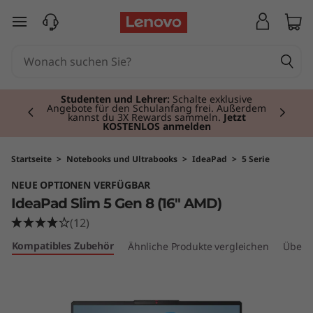
I
zum Hauptinhalt springen
d
e
Currently displaying item 3 of 3
a
Premium-Tablets
I Persönlich, leistungsstark,
mobil.
Jetzt kaufen
.
P
a
Startseite
>
Notebooks und Ultrabooks
>
IdeaPad
>
5 Serie
NEUE OPTIONEN VERFÜGBAR
d
IdeaPad Slim 5 Gen 8 (16" AMD)
S
(12)
Kompatibles Zubehör
Ähnliche Produkte vergleichen
Überp
l
i