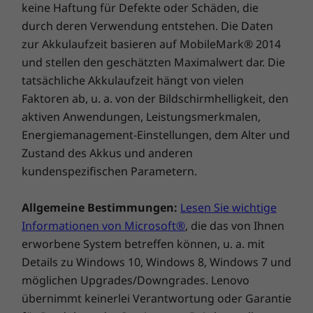
keine Haftung für Defekte oder Schäden, die
Lieferumfang
durch deren Verwendung entstehen. Die Daten
IdeaPad Slim 5 Gen 8 (16" AMD)
zur Akkulaufzeit basieren auf MobileMark® 2014
Quick Start-Handbuch
und stellen den geschätzten Maximalwert dar. Die
In jeder Hinsicht schneller
tatsächliche Akkulaufzeit hängt von vielen
Die technischen Daten können je nach Region/Modell variieren.
Manchmal zählt jede Minute – mit diesem
Faktoren ab, u. a. von der Bildschirmhelligkeit, den
Gerät sparen Sie Zeit. Sie benötigen keine
aktiven Anwendungen, Leistungsmerkmalen,
zeitraubenden Passwörter. Sie können sich
Energiemanagement-Einstellungen, dem Alter und
einfach über einen in den An/Aus-Schalter
Zustand des Akkus und anderen
integrierten Fingerabdruckscanner oder über
kundenspezifischen Parametern.
die sichere Gesichtserkennungsfunktion mit
der FHD-IR-Kamera anmelden. Eine in die
Allgemeine Bestimmungen:
Lesen Sie wichtige
Kamera integrierte Abdeckung sorgt für
Informationen von Microsoft®
, die das von Ihnen
zusätzliche Sicherheit. Ein größeres Touchpad
erworbene System betreffen können, u. a. mit
gewährleistet präzises Navigieren beim
Details zu Windows 10, Windows 8, Windows 7 und
Wischen, Zoomen und Scrollen. Dank Rapid
Charge Boost lässt sich dieses Notebook in ca.
möglichen Upgrades/Downgrades. Lenovo
15 Minuten für bis zu zwei Stunden
übernimmt keinerlei Verantwortung oder Garantie