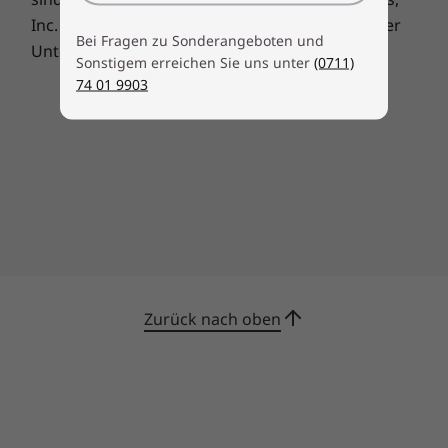
je zuvor. Sein hochwertiges Aluminiumgehäuse
Inc. Marken und Dienstleistungsmarken anderer
übersteht alltägliche Stöße und
Bei Fragen zu Sonderangeboten und
Unternehmen werden anerkannt.
Erschütterungen unbeschadet und sieht dabei
Sonstigem erreichen Sie uns unter
(0711)
auch noch gut aus. Seine Robustheit ist in
74 01 9903
einem attraktiven Design in Cloud Grey, Abyss
Blue oder Violet* verpackt. Ein optionales
Metallgehäuse sorgt für zusätzlichen Schutz
unterwegs und bei der Arbeit außerhalb des
Büros. Außerdem ist es so leicht, dass es sich
mühelos transportieren lässt.
* Nur Metallausführung
Zurück nach oben