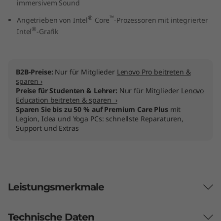
immersivem Sound
r
®
™
Angetrieben von Intel
Core
-Prozessoren mit integrierter
1
®
Intel
-Grafik
0
.
B2B-Preise:
Nur für Mitglieder
Lenovo Pro beitreten &
sparen ›
Preise für Studenten & Lehrer:
Nur für Mitglieder
Lenovo
Education beitreten & sparen ›
Sparen Sie bis zu 50 % auf Premium Care Plus
mit
G
Legion, Idea und Yoga PCs: schnellste Reparaturen,
Support und Extras
e
n
e
Leistungsmerkmale
r
Technische Daten