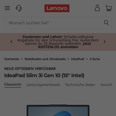
L
zum Hauptinhalt springen
e
n
Currently displaying item 2 of 3
o
Studenten und Lehrer:
Schalte exklusive
Angebote für den Schulanfang frei. Außerdem
kannst du 3X Rewards sammeln.
Jetzt
KOSTENLOS anmelden
v
o
Startseite
>
Notebooks und Ultrabooks
>
IdeaPad
>
3 Serie
NEUE OPTIONEN VERFÜGBAR
I
IdeaPad Slim 3i Gen 10 (15" Intel)
d
Übersicht
Leistungsmerkmale
Technische Daten
Anschlüs
e
a