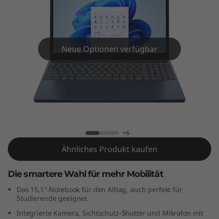
P
a
d
Neue Optionen verfügbar
S
l
i
IdeaPad Slim 3i Gen 10 (15" Intel)
m
+6
3
Ähnliches Produkt kaufen
i
Die smartere Wahl für mehr Mobilität
d
Das 15,1''-Notebook für den Alltag, auch perfekt für
Studierende geeignet.
e
Integrierte Kamera, Sichtschutz-Shutter und Mikrofon mit