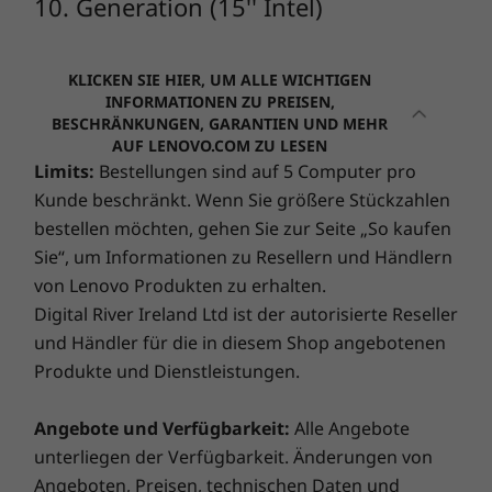
Ärmel - nur 15 Minuten Ladezeit für 2 Stunden
10. Generation (15'' Intel)
zusätzliche Akkulaufzeit. Es dauert nicht
Betriebsumgebungen.
einmal eine Kaffeepause, bis Sie schon wieder
Ultimative PC-Performance und
Funkverbindungen
voll einsatzbereit sind.
KLICKEN SIE HIER, UM ALLE WICHTIGEN
‑Sicherheit
INFORMATIONEN ZU PREISEN,
WLAN 7 160MHz
BESCHRÄNKUNGEN, GARANTIEN UND MEHR
Begeben Sie sich auf eine aufregende Reise
WLAN 6 2 x 2AX
AUF LENOVO.COM ZU LESEN
®
mit
Lenovo Smart Lock
und Absolute
. Sie haben die
Limits:
Bestellungen sind auf 5 Computer pro
Die technischen Daten können je nach Region/Modell variieren.
Kontrolle, ganz gleich, wo auf der Welt Sie sich
Kunde beschränkt. Wenn Sie größere Stückzahlen
aufhalten. Lokalisieren, sperren, sichern und bergen
bestellen möchten, gehen Sie zur Seite „So kaufen
Sie Ihren gestohlenen PC auf Kommando. Gepaart
Sie“, um Informationen zu Resellern und Händlern
Design
mit
Lenovo Smart Performance
können Sie sich auf
von Lenovo Produkten zu erhalten.
einen gewaltigen Leistungsschub für Ihren PC gefasst
Abmessungen (H x B x T)
Digital River Ireland Ltd ist der autorisierte Reseller
machen. Profitieren Sie von einem reibungslosen
Online-Erlebnis und stärken Sie Ihre Gefahrenabwehr.
und Händler für die in diesem Shop angebotenen
Metall (obere Abdeckung / A-Seite): nur 16,9 mm x
Das ist die Zukunft der PC-Sicherheit für Ihr neues
239,5 mm x 343,4 mm / 0,67'' x 9,43'' x 13,52''
Produkte und Dienstleistungen.
Lenovo-Gerät.
Kunststoff: nur 17,9 mm x 239,5 mm x 343,4 mm / 0,70''
x 9,43'' x 13,52''
Angebote und Verfügbarkeit:
Alle Angebote
Nur gesehen werden,
unterliegen der Verfügbarkeit. Änderungen von
Garantieupgrade für Ihr Notebook
Gewicht
Angeboten, Preisen, technischen Daten und