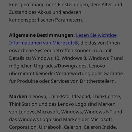
Energiemanagement-Einstellungen, dem Alter und
Zustand des Akkus und anderen
kundenspezifischen Parametern.
Allgemeine Bestimmungen:
Lesen Sie wichtige
Filme, Internet und mehr mit klarer FHD-
Informationen von Microsoft®
, die das von Ihnen
Anzeige
erworbene System betreffen können, u. a. mit
Details zu Windows 10, Windows 8, Windows 7 und
Erfreuen Sie sich einer gestochen scharfen
möglichen Upgrades/Downgrades. Lenovo
Darstellung, ob Sie Filme ansehen oder online
übernimmt keinerlei Verantwortung oder Garantie
Fotos durchsehen. Das Ideapad 320s bietet
für Produkte oder Services von Drittherstellern.
eine Auflösung bis FHD IPS auf dem 14" -
Display (35,56 cm). Und dank eines neuen
Designs, mit dem der Bildschirmrahmen auf
Marken:
Lenovo, ThinkPad, Ideapad, ThinkCentre,
zwei Seiten erheblich abgeflacht wurde,
ThinkStation und das Lenovo Logo sind Marken
genießen Sie ein klares Bild von Rand zu Rand.
von Lenovo. Microsoft, Windows, Windows NT und
das Windows Logo sind Marken der Microsoft
Satter, warmer Sound mit Dolby Audio
Corporation. Ultrabook, Celeron, Celeron Inside,