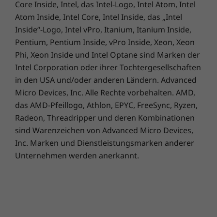
Core Inside, Intel, das Intel-Logo, Intel Atom, Intel
Mit seinen zwei Harman-Lautsprechern mit
Atom Inside, Intel Core, Intel Inside, das „Intel
Dolby Audio bietet das Ideapad 320s eine
Inside“-Logo, Intel vPro, Itanium, Itanium Inside,
bessere Soundoptimierung für größere Details
Pentium, Pentium Inside, vPro Inside, Xeon, Xeon
bei einer Fülle von Klängen. Bei Filmen wie
beim Video-Chat verbessert Dolby Audio
Phi, Xeon Inside und Intel Optane sind Marken der
automatisch den Dialog und erzielt auf Ihrem
Intel Corporation oder ihrer Tochtergesellschaften
PC die höchstmögliche Lautstärke ohne
in den USA und/oder anderen Ländern. Advanced
Verzerrung. Sie hören jedes Wort.
Micro Devices, Inc. Alle Rechte vorbehalten. AMD,
das AMD-Pfeillogo, Athlon, EPYC, FreeSync, Ryzen,
Radeon, Threadripper und deren Kombinationen
sind Warenzeichen von Advanced Micro Devices,
Inc. Marken und Dienstleistungsmarken anderer
Unternehmen werden anerkannt.