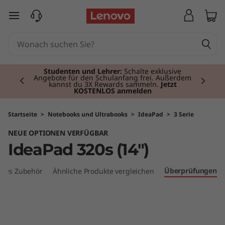
I
zum Hauptinhalt springen
d
e
Currently displaying item 2 of 3
a
Studenten und Lehrer:
Schalte exklusive
Angebote für den Schulanfang frei. Außerdem
kannst du 3X Rewards sammeln.
Jetzt
KOSTENLOS anmelden
P
a
Startseite
>
Notebooks und Ultrabooks
>
IdeaPad
>
3 Serie
NEUE OPTIONEN VERFÜGBAR
d
IdeaPad 320s (14")
3
Überprüfungen
bles Zubehör
Ähnliche Produkte vergleichen
2
0