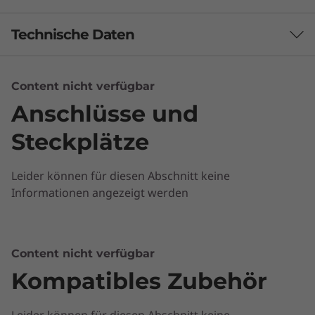
Technische Daten
Content nicht verfügbar
Brand
Anschlüsse und
ideapad
Steckplätze
Leider können für diesen Abschnitt keine
Informationen angezeigt werden
Flach und leicht
Content nicht verfügbar
Kompatibles Zubehör
Das Ideapad 320s 35,56 cm(14") ist stilvoll
schlank und überraschend portabel. Ob Sie
von zu Hause aus arbeiten oder unterwegs