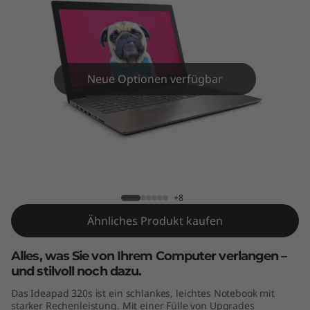
s
(
1
Neue Optionen verfügbar
4
"
)
IdeaPad 320s (14")
+8
Ähnliches Produkt kaufen
Alles, was Sie von Ihrem Computer verlangen –
und stilvoll noch dazu.
Das Ideapad 320s ist ein schlankes, leichtes Notebook mit
starker Rechenleistung. Mit einer Fülle von Upgrades