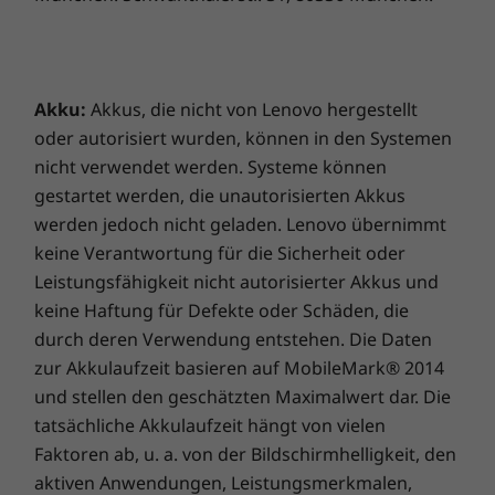
Mit NVIDIA GeForce 920MX bietet das Ideapad
320s 35,56 cm(14") eine verblüffende
Grafikleistung. Eine dedizierte Grafikkarte
verfügt über ihren eigenen Prozessor, was die
Akku:
Akkus, die nicht von Lenovo hergestellt
Grafikleistung um mehr als das Dreifache
oder autorisiert wurden, können in den Systemen
steigert. Games, Videobearbeitung und mehr
gelingen mit weniger Bildschirm-Tearing und
nicht verwendet werden. Systeme können
besserer Performance bei der Foto- und
gestartet werden, die unautorisierten Akkus
Videobearbeitung.
werden jedoch nicht geladen. Lenovo übernimmt
keine Verantwortung für die Sicherheit oder
Leistungsfähigkeit nicht autorisierter Akkus und
keine Haftung für Defekte oder Schäden, die
durch deren Verwendung entstehen. Die Daten
zur Akkulaufzeit basieren auf MobileMark® 2014
und stellen den geschätzten Maximalwert dar. Die
tatsächliche Akkulaufzeit hängt von vielen
Faktoren ab, u. a. von der Bildschirmhelligkeit, den
aktiven Anwendungen, Leistungsmerkmalen,