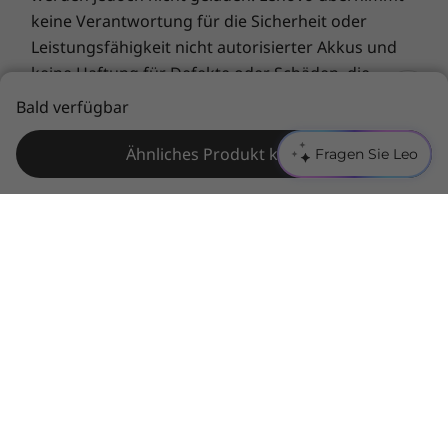
keine Verantwortung für die Sicherheit oder
Leistungsfähigkeit nicht autorisierter Akkus und
keine Haftung für Defekte oder Schäden, die
durch deren Verwendung entstehen. Die Daten
Bald verfügbar
zur Akkulaufzeit basieren auf MobileMark® 2014
und stellen den geschätzten Maximalwert dar. Die
Ähnliches Produkt kaufen
Fragen Sie Leo
tatsächliche Akkulaufzeit hängt von vielen
Faktoren ab, u. a. von der Bildschirmhelligkeit, den
aktiven Anwendungen, Leistungsmerkmalen,
Energiemanagement-Einstellungen, dem Alter und
Zustand des Akkus und anderen
kundenspezifischen Parametern.
Allgemeine Bestimmungen:
Lesen Sie wichtige
Informationen von Microsoft®
, die das von Ihnen
erworbene System betreffen können, u. a. mit
Details zu Windows 10, Windows 8, Windows 7 und