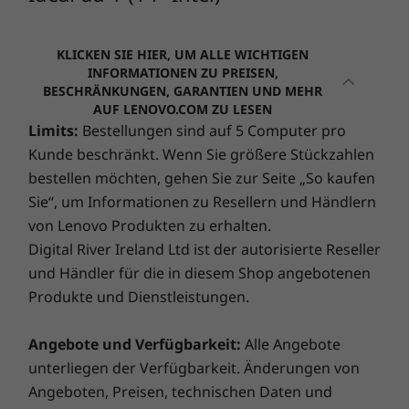
Premium Care setzt neue Maßstäbe beim Support!
GB RAM bietet das IdeaPad 1 (14) Intel
Anschlüsse:
zuverlässige Leistung für müheloses
2 x USB-A 3.0
KLICKEN SIE HIER, UM ALLE WICHTIGEN
Multitasking. Ob Sie mit Freunden und Familie
MicroSD-Kartenleser
Ultimative PC-Performance und
INFORMATIONEN ZU PREISEN,
kommunizieren, Unterhaltung genießen oder
HDMI 1.4b
BESCHRÄNKUNGEN, GARANTIEN UND MEHR
‑Sicherheit
arbeiten möchten: Holen Sie sich die
Kopfhörer-/Mikrofon-Kombianschluss
AUF LENOVO.COM ZU LESEN
zuverlässige Leistung, die Sie von PCs mit Intel
Begeben Sie sich auf eine aufregende Reise
Netzanschluss (rund)
Limits:
Bestellungen sind auf 5 Computer pro
Prozessoren erwarten können.
®
Kunde beschränkt. Wenn Sie größere Stückzahlen
mit
Lenovo Smart Lock
und Absolute
. Sie haben die
Die technischen Daten können je nach Region/Modell variieren
Kontrolle, ganz gleich, wo auf der Welt Sie sich
bestellen möchten, gehen Sie zur Seite „So kaufen
aufhalten. Lokalisieren, sperren, sichern und bergen
Sie“, um Informationen zu Resellern und Händlern
Sie Ihren gestohlenen PC auf Kommando. Gepaart
von Lenovo Produkten zu erhalten.
mit
Lenovo Smart Performance
können Sie sich auf
Digital River Ireland Ltd ist der autorisierte Reseller
einen gewaltigen Leistungsschub für Ihren PC gefasst
und Händler für die in diesem Shop angebotenen
machen. Profitieren Sie von einem reibungslosen
Produkte und Dienstleistungen.
Online-Erlebnis und stärken Sie Ihre Gefahrenabwehr.
Das ist die Zukunft der PC-Sicherheit für Ihr neues
Angebote und Verfügbarkeit:
Alle Angebote
Lenovo-Gerät.
unterliegen der Verfügbarkeit. Änderungen von
Gutes Aussehen, guter Sound
Angeboten, Preisen, technischen Daten und
Wenn Sie nach einem kompakten Bildschirm