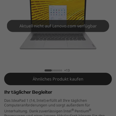
4
"
I
Aktuell nicht auf Lenovo.com verfügbar
n
t
e
IdeaPad 1 (14" Intel)
l
+13
)
Ähnliches Produkt kaufen
Ihr täglicher Begleiter
Das IdeaPad 1 (14, Intel) erfüllt all Ihre täglichen
Computeranforderungen und sorgt außerdem für
®
®
Unterhaltung. Dank zuverlässigen Intel
Pentium
Prozessoren und einer langen Akkulaufzeit können Sie den