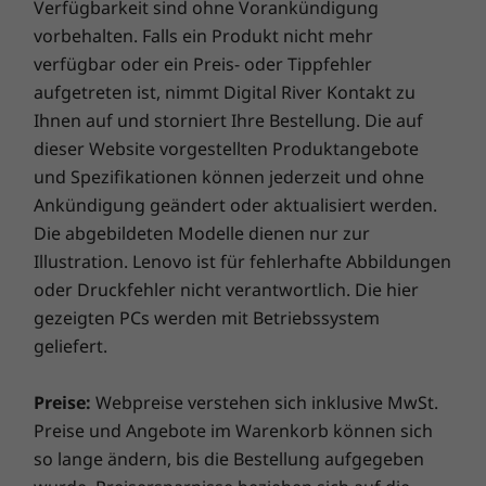
Garantieupgrade für Ihr Notebook
Verfügbarkeit sind ohne Vorankündigung
mit großer Anzeigefläche suchen, ist das
vorbehalten. Falls ein Produkt nicht mehr
Bei Lenovo erhalten Sie beim Kauf eines Notebook eine
IdeaPad 1 (14) genau das Richtige. Es hat auf
verfügbar oder ein Preis- oder Tippfehler
einjährige Akkugarantie, unabhängig von Ihrer
zwei Seiten einen schmalen Rahmen und bietet
aufgetreten ist, nimmt Digital River Kontakt zu
Systemgarantie. Und hier kommt der eigentliche
Ihnen so auf einem kristallklaren Full-HD-
Ihnen auf und storniert Ihre Bestellung. Die auf
Gamechanger: Für ausgewählte PCs bieten wir
Display mehr Fläche und Übersichtlichkeit.
dieser Website vorgestellten Produktangebote
eine
dreijährige Sealed Battery Warranty.
Wenn Sie
Dolby Audio™ sorgt dabei für einen satten
sich beim Kauf eines Geräts oder, sofern Ihr Akku in
und Spezifikationen können jederzeit und ohne
Klang von Videos und Musik. Mit den zwei
gutem Zustand ist, während der ursprünglichen
Ankündigung geändert oder aktualisiert werden.
integrierten Stereolautsprechern genießen Sie
einjährigen Akkugarantiedauer für dieses Upgrade
auf dem IdeaPad ein ausgezeichnetes
Die abgebildeten Modelle dienen nur zur
entscheiden, ist ihr Akku drei Jahre lang versichert.
Hörerlebnis.
Illustration. Lenovo ist für fehlerhafte Abbildungen
Und es kommt noch besser: Auch im Falle eines
oder Druckfehler nicht verantwortlich. Die hier
Akkuaustauschs sind Sie abgesichert, falls es doch
gezeigten PCs werden mit Betriebssystem
einmal Probleme geben sollte. Verbessern Sie Ihr
geliefert.
Erlebnis noch weiter, indem Sie auf einen Vor-Ort-
Service upgraden. Lenovo vereint Notebook-
Preise:
Webpreise verstehen sich inklusive MwSt.
Performance und Versicherungsschutz in einem
Preise und Angebote im Warenkorb können sich
erstklassigen Paket!
so lange ändern, bis die Bestellung aufgegeben