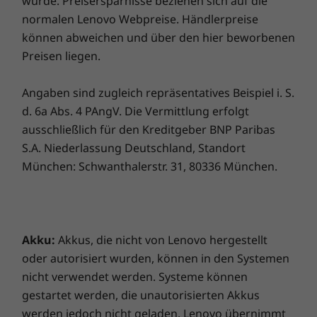
wurde. Preisersparnisse beziehen sich auf die
normalen Lenovo Webpreise. Händlerpreise
Kaufen Sie diesen PC und erhalten Sie ein
können abweichen und über den hier beworbenen
kostenloses Upgrade auf Windows 11,
Preisen liegen.
1
sobald es verfügbar ist.
1
Angaben sind zugleich repräsentatives Beispiel i. S.
Der Plan für die Einführung des Upgrades
d. 6a Abs. 4 PAngV. Die Vermittlung erfolgt
wird gerade fertiggestellt. Sie soll Ende 2021
beginnen und bis ins Jahr 2022 hinein
ausschließlich für den Kreditgeber BNP Paribas
andauern. Der genaue Zeitpunkt variiert je
S.A. Niederlassung Deutschland, Standort
nach Gerät. Bestimmte Funktionen erfordern
München: Schwanthalerstr. 31, 80336 München.
spezielle Hardware,
siehe
https://www.microsoft.com/windows/wi
ndows-11-specifications.
Akku:
Akkus, die nicht von Lenovo hergestellt
oder autorisiert wurden, können in den Systemen
nicht verwendet werden. Systeme können
Die technischen Daten können je nach Region/Modell variieren.
gestartet werden, die unautorisierten Akkus
werden jedoch nicht geladen. Lenovo übernimmt