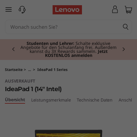
I
zum Hauptinhalt springen
d
e
Currently displaying item 2 of 3
a
Studenten und Lehrer:
Schalte exklusive
Angebote für den Schulanfang frei. Außerdem
kannst du 3X Rewards sammeln.
Jetzt
KOSTENLOS anmelden
P
a
Startseite
>
...
>
IdeaPad 1 Series
AUSVERKAUFT
d
IdeaPad 1 (14" Intel)
1
Übersicht
Leistungsmerkmale
Technische Daten
Anschlüs
(
1