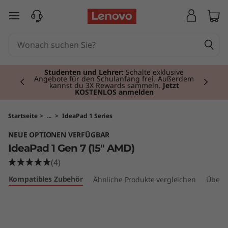
I
zum Hauptinhalt springen
d
e
Currently displaying item 2 of 3
a
Studenten und Lehrer:
Schalte exklusive
Angebote für den Schulanfang frei. Außerdem
kannst du 3X Rewards sammeln.
Jetzt
KOSTENLOS anmelden
P
a
Startseite
>
...
>
IdeaPad 1 Series
NEUE OPTIONEN VERFÜGBAR
d
IdeaPad 1 Gen 7 (15" AMD)
1
(4)
Kompatibles Zubehör
Ähnliche Produkte vergleichen
Überp
G
e