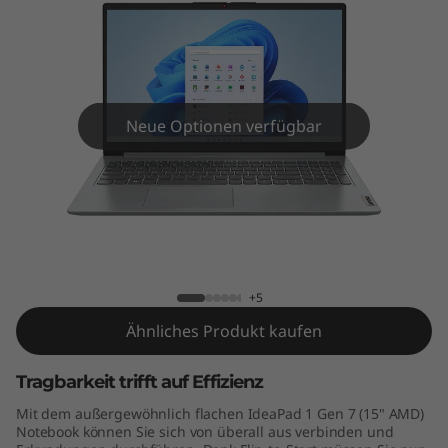
n
7
(
1
Neue Optionen verfügbar
5
"
IdeaPad 1 Gen 7 (15" AMD)
A
M
+5
Ähnliches Produkt kaufen
D
)
Tragbarkeit trifft auf Effizienz
Mit dem außergewöhnlich flachen IdeaPad 1 Gen 7 (15" AMD)
Notebook können Sie sich von überall aus verbinden und