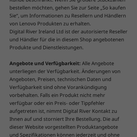
HDMI
bestellen möchten, gehen Sie zur Seite „So kaufen
Ultimative PC-Performance und
SD-Kartenleser
Sie“, um Informationen zu Resellern und Händlern
‑Sicherheit
Kopfhörer-/Mikrofon-Kombianschluss
von Lenovo Produkten zu erhalten.
Digital River Ireland Ltd ist der autorisierte Reseller
Begeben Sie sich auf eine aufregende Reise
Die Übertragungsgeschwindigkeiten für USB-Anschlüsse sind ungefähre Angaben.
und Händler für die in diesem Shop angebotenen
®
mit
Lenovo Smart Lock
und Absolute
. Sie haben die
Abhängig von vielen Faktoren wie der Rechenkapazität von Host und
Produkte und Dienstleistungen.
Kontrolle, ganz gleich, wo auf der Welt Sie sich
Peripheriegeräten, Dateieigenschaften, Systemkonfiguration und
aufhalten. Lokalisieren, sperren, sichern und bergen
Betriebsumgebungen, können sie variieren und geringer ausfallen, als erwartet.
Angebote und Verfügbarkeit:
Alle Angebote
Sie Ihren gestohlenen PC auf Kommando. Gepaart
mit
Lenovo Smart Performance
können Sie sich auf
unterliegen der Verfügbarkeit. Änderungen von
Vorinstallierte Software
einen gewaltigen Leistungsschub für Ihren PC gefasst
Angeboten, Preisen, technischen Daten und
Lenovo Utility
machen. Profitieren Sie von einem reibungslosen
Verfügbarkeit sind ohne Vorankündigung
Lenovo Vantage
Online-Erlebnis und stärken Sie Ihre Gefahrenabwehr.
vorbehalten. Falls ein Produkt nicht mehr
McAfee LiveSafe™
Das ist die Zukunft der PC-Sicherheit für Ihr neues
verfügbar oder ein Preis- oder Tippfehler
Microsoft Office Testversion
Lenovo-Gerät.
aufgetreten ist, nimmt Digital River Kontakt zu
Ihnen auf und storniert Ihre Bestellung. Die auf
Die technischen Daten können je nach Region/Modell variieren.
dieser Website vorgestellten Produktangebote
Garantieupgrade für Ihr Notebook
und Spezifikationen können jederzeit und ohne