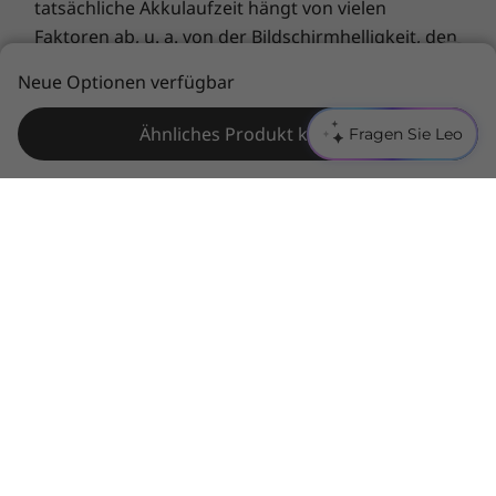
tatsächliche Akkulaufzeit hängt von vielen
Faktoren ab, u. a. von der Bildschirmhelligkeit, den
aktiven Anwendungen, Leistungsmerkmalen,
Neue Optionen verfügbar
Energiemanagement-Einstellungen, dem Alter und
Zustand des Akkus und anderen
Ähnliches Produkt kaufen
Fragen Sie Leo
kundenspezifischen Parametern.
Allgemeine Bestimmungen:
Lesen Sie wichtige
Informationen von Microsoft®
, die das von Ihnen
erworbene System betreffen können, u. a. mit
Details zu Windows 10, Windows 8, Windows 7 und
möglichen Upgrades/Downgrades. Lenovo
übernimmt keinerlei Verantwortung oder Garantie
für Produkte oder Services von Drittherstellern.
Marken:
Lenovo, ThinkPad, Ideapad, ThinkCentre,
ThinkStation und das Lenovo Logo sind Marken