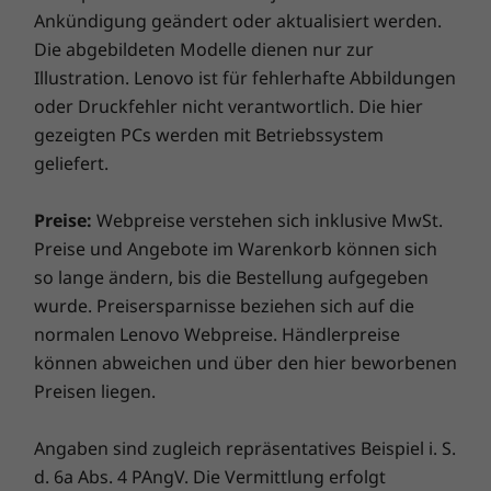
Bei Lenovo erhalten Sie beim Kauf eines Notebook eine
Ankündigung geändert oder aktualisiert werden.
einjährige Akkugarantie, unabhängig von Ihrer
Die abgebildeten Modelle dienen nur zur
Systemgarantie. Und hier kommt der eigentliche
Illustration. Lenovo ist für fehlerhafte Abbildungen
Gamechanger: Für ausgewählte PCs bieten wir
oder Druckfehler nicht verantwortlich. Die hier
eine
dreijährige Sealed Battery Warranty.
Wenn Sie
gezeigten PCs werden mit Betriebssystem
sich beim Kauf eines Geräts oder, sofern Ihr Akku in
geliefert.
gutem Zustand ist, während der ursprünglichen
einjährigen Akkugarantiedauer für dieses Upgrade
entscheiden, ist ihr Akku drei Jahre lang versichert.
Preise:
Webpreise verstehen sich inklusive MwSt.
Und es kommt noch besser: Auch im Falle eines
Preise und Angebote im Warenkorb können sich
Akkuaustauschs sind Sie abgesichert, falls es doch
so lange ändern, bis die Bestellung aufgegeben
einmal Probleme geben sollte. Verbessern Sie Ihr
wurde. Preisersparnisse beziehen sich auf die
Erlebnis noch weiter, indem Sie auf einen Vor-Ort-
normalen Lenovo Webpreise. Händlerpreise
Service upgraden. Lenovo vereint Notebook-
können abweichen und über den hier beworbenen
Performance und Versicherungsschutz in einem
Preisen liegen.
erstklassigen Paket!
Angaben sind zugleich repräsentatives Beispiel i. S.
d. 6a Abs. 4 PAngV. Die Vermittlung erfolgt