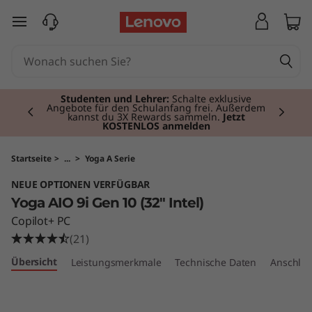
Y
zum Hauptinhalt springen
o
g
Currently displaying item 2 of 3
a
Studenten und Lehrer:
Schalte exklusive
Angebote für den Schulanfang frei. Außerdem
kannst du 3X Rewards sammeln.
Jetzt
KOSTENLOS anmelden
A
I
Startseite
>
...
>
Yoga A Serie
NEUE OPTIONEN VERFÜGBAR
O
Yoga AIO 9i Gen 10 (32" Intel)
3
Copilot+ PC
(21)
2
Übersicht
Leistungsmerkmale
Technische Daten
Anschlüs
i