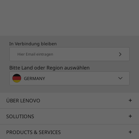
In Verbindung bleiben
Hier Email eintragen
Bitte Land oder Region auswählen
GERMANY
GROSSARTIGE IDEEN BRAUCHEN VIEL
PLATZ
ÜBER LENOVO
Ihre Kreativität kann
SOLUTIONS
sich entfalten, wenn
PRODUCTS & SERVICES
nichts Sie bremst