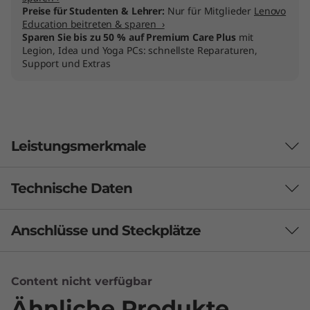
Preise für Studenten & Lehrer:
Nur für Mitglieder
Lenovo
Education beitreten & sparen ›
Sparen Sie bis zu 50 % auf Premium Care Plus
mit
Legion, Idea und Yoga PCs: schnellste Reparaturen,
Support und Extras
Leistungsmerkmale
Technische Daten
DEFINIEREN SIE NEU, WAS MÖGLICH IST
Ihre kreative All-in-
Anschlüsse und Steckplätze
Leistung
One-Superkraft
Audio
Content nicht verfügbar
Werten Sie Ihren Arbeitsplatz mit dem KI-
2 x 2W-Hochtöner
gestützten kreativen Kraftpaket Lenovo Yoga
2 x 5-W-Tieftöner
Ähnliche Produkte