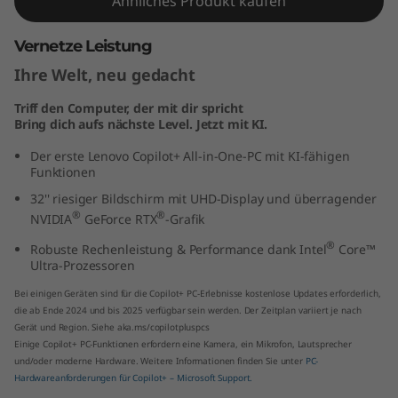
Ähnliches Produkt kaufen
t
Vernetze Leistung
e
Ihre Welt, neu gedacht
l
Triff den Computer, der mit dir spricht
Bring dich aufs nächste Level. Jetzt mit KI.
)
Der erste Lenovo Copilot+ All-in-One-PC mit KI-fähigen
Funktionen
32'' riesiger Bildschirm mit UHD-Display und überragender
®
®
NVIDIA
GeForce RTX
-Grafik
®
Robuste Rechenleistung & Performance dank Intel
Core™
Ultra-Prozessoren
Bei einigen Geräten sind für die Copilot+ PC-Erlebnisse kostenlose Updates erforderlich,
die ab Ende 2024 und bis 2025 verfügbar sein werden. Der Zeitplan variiert je nach
Gerät und Region. Siehe aka.ms/copilotpluspcs
Einige Copilot+ PC-Funktionen erfordern eine Kamera, ein Mikrofon, Lautsprecher
und/oder moderne Hardware. Weitere Informationen finden Sie unter
PC-
Hardwareanforderungen für Copilot+ – Microsoft Support.