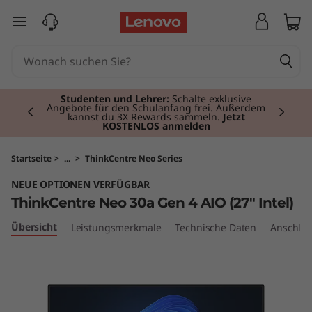
T
zum Hauptinhalt springen
h
i
Currently displaying item 2 of 3
n
Studenten und Lehrer:
Schalte exklusive
Angebote für den Schulanfang frei. Außerdem
kannst du 3X Rewards sammeln.
Jetzt
KOSTENLOS anmelden
k
C
Startseite
>
...
>
ThinkCentre Neo Series
NEUE OPTIONEN VERFÜGBAR
e
ThinkCentre Neo 30a Gen 4 AIO (27" Intel)
n
Übersicht
Leistungsmerkmale
Technische Daten
Anschlüs
t
r