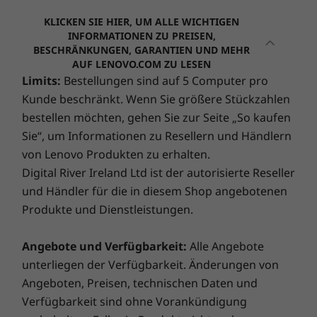
®
Bluetooth
5.2
Protection: dem ultimativen Schutzschild gegen böse
7
-
Optisches Laufwerk (optional)
KLICKEN SIE HIER, UM ALLE WICHTIGEN
Überraschungen! Schluss mit unvorhergesehenen
INFORMATIONEN ZU PREISEN,
Die technischen Daten können je nach Region / Modell variieren.
Reparaturkosten. Zahlen Sie einmalig einen Betrag im
BESCHRÄNKUNGEN, GARANTIEN UND MEHR
AUF LENOVO.COM ZU LESEN
Voraus und profitieren Sie so von Einsparungen von
Limits:
Bestellungen sind auf 5 Computer pro
28 % bis 80 %. Unsere Technikexperten, ausgestattet
DESIGN
Kunde beschränkt. Wenn Sie größere Stückzahlen
mit Lenovos hochmodernen Diagnoseprogrammen,
decken versteckte Schäden auf und beugen so bösen
bestellen möchten, gehen Sie zur Seite „So kaufen
Bildschirm
Überraschungen vor!
Sie“, um Informationen zu Resellern und Händlern
27-Zoll-FHD (1920 x 1080) breiter Betrachtungswinkel
von Lenovo Produkten zu erhalten.
(geringe Blickwinkelabhängigkeit), LED-Beleuchtung,
Digital River Ireland Ltd ist der autorisierte Reseller
entspiegelt, 250 Nits, 72 % NTSC, 92 % Display-
Smart Performance
und Händler für die in diesem Shop angebotenen
Gehäuse-Verhältnis, 60 Hz Bildwiederholrate
Alles, was Sie brauchen, um kreativ und
Lenovo Smart Performance verbessert Ihre
Produkte und Dienstleistungen.
produktiv zu sein
Computernutzung! Verleihen Sie Ihrem Computer
Abmessungen (H x B x T)
mehr Leistung für einen reibungslosen Betrieb und
Visuell hält der ThinkCentre Neo 30a, was er
Angebote und Verfügbarkeit:
Alle Angebote
Mit Ständer: 61,31 cm x 47,415 cm x 20,752 cm / 24,14
rasend schnelle Ladezeiten. Profitieren Sie von einer
verspricht. Das 27-Zoll-FHD fast rahmenlose
unterliegen der Verfügbarkeit. Änderungen von
Zoll x 18,67 Zoll x 8,17 Zoll
schnelleren und zuverlässigeren Internetverbindung
Display punktet mit einer ausgezeichneten
Angeboten, Preisen, technischen Daten und
und verbesserter Konnektivität. Schützen Sie Ihre IT-
Klarheit, bemerkenswerten Farben und einer
Gewicht
Verfügbarkeit sind ohne Vorankündigung
Investitionen, indem Sie Adware, Malware und andere
tollen Helligkeit. Außerdem bietet er ein