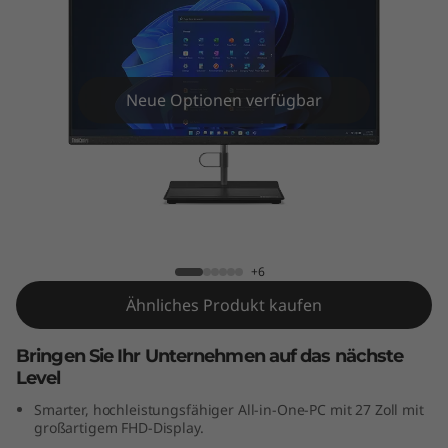
e
N
e
Neue Optionen verfügbar
o
3
0
ThinkCentre Neo 30a Gen 4 AIO (27"
a
Intel)
+6
G
Ähnliches Produkt kaufen
e
Bringen Sie Ihr Unternehmen auf das nächste
Level
n
Smarter, hochleistungsfähiger All-in-One-PC mit 27 Zoll mit
4
großartigem FHD-Display.