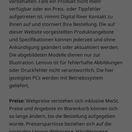
Mit Ständer: Ca. 8,11 kg
vorbehalten. Falls ein Produkt nicht mehr
Bedrohungen effizient abwehren. Entfesseln Sie das
beeindruckendes 90 % Display-Gehäuse-
verfügbar oder ein Preis- oder Tippfehler
Potenzial für eine spannende virtuelle Reise!
Verhältnis und nahtlose Bildwiederholraten
Interner Einschub
aufgetreten ist, nimmt Digital River Kontakt zu
von 60 Hz. Ob Sie nun ein Design vollenden
2,5"-Festplatte
Ihnen auf und storniert Ihre Bestellung. Die auf
oder einer wichtigen Präsentation den letzten
dieser Website vorgestellten Produktangebote
Schliff verleihen – dieser stylische All-in-One-PC
Optisches Laufwerk
und Spezifikationen können jederzeit und ohne
schafft alles.
Optional: DVD±RW
Ankündigung geändert oder aktualisiert werden.
Die abgebildeten Modelle dienen nur zur
Farbe
Illustration. Lenovo ist für fehlerhafte Abbildungen
Raven Black
oder Druckfehler nicht verantwortlich. Die hier
gezeigten PCs werden mit Betriebssystem
Die technischen Daten können je nach Region / Modell variieren.
geliefert.
NACHHALTIGKEIT
Preise:
Webpreise verstehen sich inklusive MwSt.
Preise und Angebote im Warenkorb können sich
Zertifizierungen/Registrierungen
so lange ändern, bis die Bestellung aufgegeben
®
ENERGY STAR
8.0
wurde. Preisersparnisse beziehen sich auf die
®
normalen Lenovo Webpreise. Händlerpreise
EPEAT
Silver*