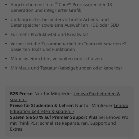
®
Angetrieben mit Intel
Core™ Prozessoren der 13.
A
Generation und integrierter Grafik
I
Umfangreiche, besonders schnelle Arbeits- und
Datenspeicher sowie eine Auswahl an HDD oder SDD
O
Für mehr Produktivität und Kreativität
Verbessert die Zusammenarbeit im Team mit smarten KI-
(
basierten Tools und Funktionen
Mühelos einrichten, verwalten und schützen
2
Mit Maus und Tastatur (kabelgebunden oder kabellos)
7
"
B2B-Preise:
Nur für Mitglieder
Lenovo Pro beitreten &
I
sparen ›
Preise für Studenten & Lehrer:
Nur für Mitglieder
Lenovo
Education beitreten & sparen ›
n
Sparen Sie 50 % auf Premier Support Plus
bei Lenovo Pro
mit Think PCs: schnellste Reparaturen, Support und
t
Extras