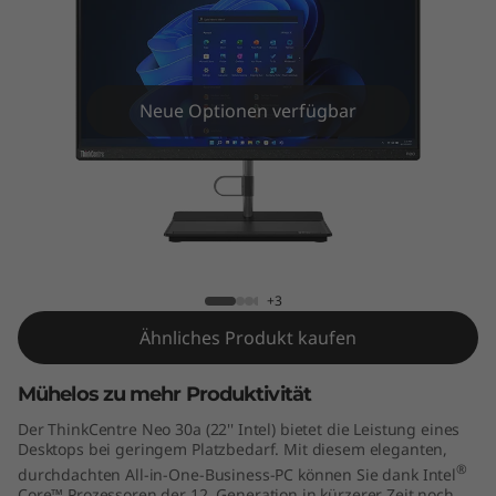
e
N
e
Neue Optionen verfügbar
o
3
0
ThinkCentre Neo 30a All-in-One (22"
a
Intel)
+3
A
Ähnliches Produkt kaufen
l
Mühelos zu mehr Produktivität
l
Der ThinkCentre Neo 30a (22'' Intel) bietet die Leistung eines
Desktops bei geringem Platzbedarf. Mit diesem eleganten,
-
®
durchdachten All-in-One-Business-PC können Sie dank Intel
Core™ Prozessoren der 12. Generation in kürzerer Zeit noch