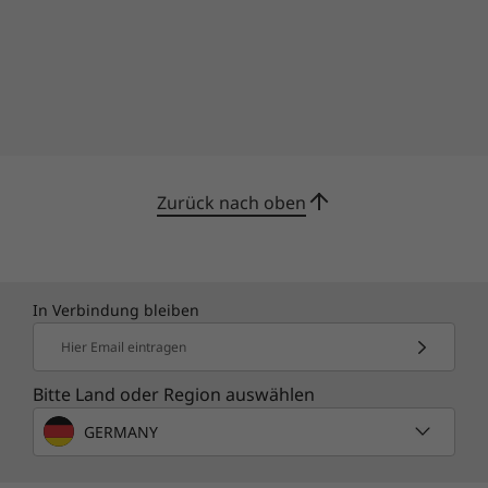
Zurück nach oben
In Verbindung bleiben
Hier Email eintragen
Bestleistung unter Hochdruck
Bitte Land oder Region auswählen
Dank unserer Intelligent Cooling Engine (ICE)
GERMANY
5.0 bleibt der ThinkCentre Neo 30a (22" Intel)
auch unter Druck immer kühl. Diese