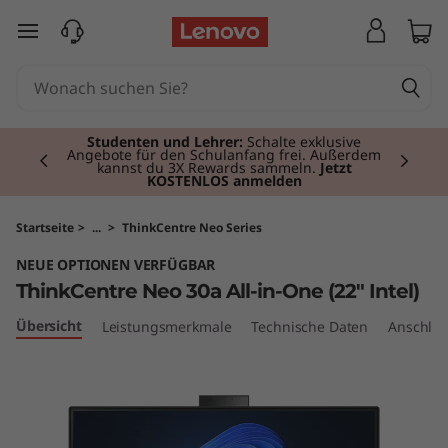
T
zum Hauptinhalt springen
h
i
Currently displaying item 2 of 3
n
Studenten und Lehrer:
Schalte exklusive
Angebote für den Schulanfang frei. Außerdem
kannst du 3X Rewards sammeln.
Jetzt
KOSTENLOS anmelden
k
C
Startseite
>
...
>
ThinkCentre Neo Series
NEUE OPTIONEN VERFÜGBAR
e
ThinkCentre Neo 30a All-in-One (22" Intel)
n
Übersicht
Leistungsmerkmale
Technische Daten
Anschlüs
t
r