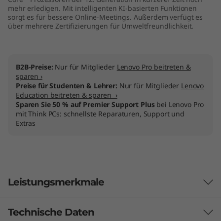
mehr erledigen. Mit intelligenten KI-basierten Funktionen
i
sorgt es für bessere Online-Meetings. Außerdem verfügt es
über mehrere Zertifizierungen für Umweltfreundlichkeit.
n
-
B2B-Preise:
Nur für Mitglieder
Lenovo Pro beitreten &
O
sparen ›
Preise für Studenten & Lehrer:
Nur für Mitglieder
Lenovo
n
Education beitreten & sparen ›
Sparen Sie 50 % auf Premier Support Plus
bei Lenovo Pro
mit Think PCs: schnellste Reparaturen, Support und
e
Extras
(
2
2
Leistungsmerkmale
"
Technische Daten