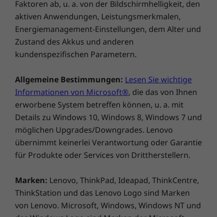
Faktoren ab, u. a. von der Bildschirmhelligkeit, den
Mit dem AI Meeting Manager und seinen
aktiven Anwendungen, Leistungsmerkmalen,
smarten Tools, einschließlich Übersetzer,
Energiemanagement-Einstellungen, dem Alter und
Umwandlung von Sprache in Text, Bearbeitung
Zustand des Akkus und anderen
von Besprechungsnotizen und Untertiteln, ist
kundenspezifischen Parametern.
die Durchführung von Online-Meetings sowie
die Teilnahme einfacher denn je. Lästige
Hintergrundgeräusche werden ausgeblendet
Allgemeine Bestimmungen:
Lesen Sie wichtige
und Sie können jeden laut und deutlich hören.
Informationen von Microsoft®
, die das von Ihnen
Darüber hinaus unterstützt dieses AIO den
erworbene System betreffen können, u. a. mit
Alexa Show Modus, mit dem es im
Details zu Windows 10, Windows 8, Windows 7 und
Handumdrehen zu einem sprachaktivierten
möglichen Upgrades/Downgrades. Lenovo
Smart Display werden kann.
übernimmt keinerlei Verantwortung oder Garantie
für Produkte oder Services von Drittherstellern.
Marken:
Lenovo, ThinkPad, Ideapad, ThinkCentre,
ThinkStation und das Lenovo Logo sind Marken
von Lenovo. Microsoft, Windows, Windows NT und