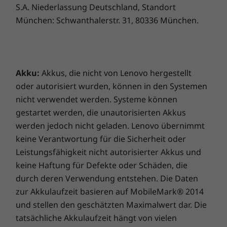
umfassende Sicherheitslösungen zum Schutz
Die technischen Daten können je nach Region/Modell variieren.
S.A. Niederlassung Deutschland, Standort
Ihres Geräts und Ihrer Daten.
München: Schwanthalerstr. 31, 80336 München.
Akku:
Akkus, die nicht von Lenovo hergestellt
oder autorisiert wurden, können in den Systemen
nicht verwendet werden. Systeme können
gestartet werden, die unautorisierten Akkus
werden jedoch nicht geladen. Lenovo übernimmt
keine Verantwortung für die Sicherheit oder
Leistungsfähigkeit nicht autorisierter Akkus und
keine Haftung für Defekte oder Schäden, die
durch deren Verwendung entstehen. Die Daten
zur Akkulaufzeit basieren auf MobileMark® 2014
und stellen den geschätzten Maximalwert dar. Die
Ganz einfach smarter zusammenarbeiten
tatsächliche Akkulaufzeit hängt von vielen