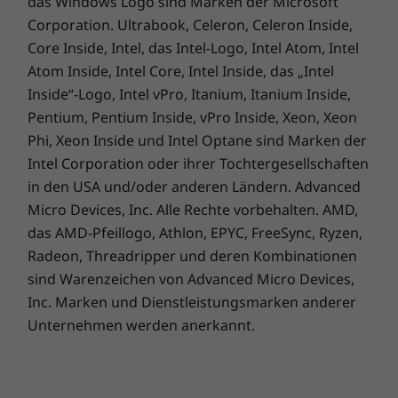
das Windows Logo sind Marken der Microsoft
Corporation. Ultrabook, Celeron, Celeron Inside,
Core Inside, Intel, das Intel-Logo, Intel Atom, Intel
Atom Inside, Intel Core, Intel Inside, das „Intel
Inside“-Logo, Intel vPro, Itanium, Itanium Inside,
Pentium, Pentium Inside, vPro Inside, Xeon, Xeon
Phi, Xeon Inside und Intel Optane sind Marken der
Intel Corporation oder ihrer Tochtergesellschaften
in den USA und/oder anderen Ländern. Advanced
Perfekt für die Anforderungen von heute
Micro Devices, Inc. Alle Rechte vorbehalten. AMD,
und morgen
das AMD-Pfeillogo, Athlon, EPYC, FreeSync, Ryzen,
Radeon, Threadripper und deren Kombinationen
Der ThinkCentre Neo 30a (22" Intel) ist sowohl
zukunftsfähig als auch praktisch. Zusätzlich zu
sind Warenzeichen von Advanced Micro Devices,
einer 2,5"-Festplatte mit 1 TB verfügt dieser
Inc. Marken und Dienstleistungsmarken anderer
platzsparende All-in-One-PC auch über eine
Unternehmen werden anerkannt.
einklappbare Webcam, die Sie bei Bedarf
physisch öffnen und schließen können.