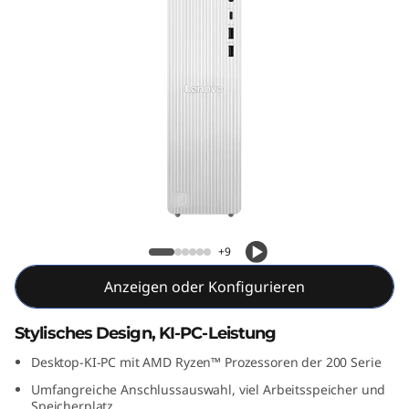
T
o
w
e
r
G
IdeaCentre Tower Gen 10 (AMD)
e
+9
n
Anzeigen oder Konfigurieren
1
Stylisches Design, KI-PC-Leistung
0
Desktop-KI-PC mit AMD Ryzen™ Prozessoren der 200 Serie
(
Umfangreiche Anschlussauswahl, viel Arbeitsspeicher und
Speicherplatz