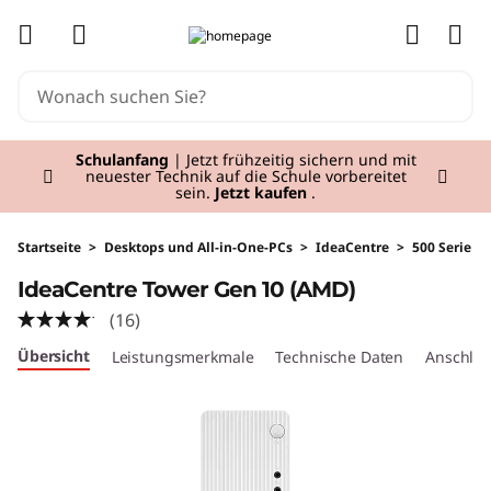
I
zum Hauptinhalt springen
d
e
Currently displaying item 1 of 3
a
Schulanfang
| Jetzt frühzeitig sichern und mit
neuester Technik auf die Schule vorbereitet
sein.
Jetzt kaufen
.
C
e
Startseite
>
Desktops und All-in-One-PCs
>
IdeaCentre
>
500 Serie
IdeaCentre Tower Gen 10 (AMD)
n
(16)
t
Übersicht
Leistungsmerkmale
Technische Daten
Anschlüs
r
e