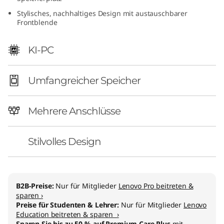
8
Stylisches, nachhaltiges Design mit austauschbarer
Frontblende
L
KI-PC
A
M
Umfangreicher Speicher
D
Mehrere Anschlüsse
)
Stilvolles Design
B2B-Preise:
Nur für Mitglieder
Lenovo Pro beitreten &
sparen ›
Preise für Studenten & Lehrer:
Nur für Mitglieder
Lenovo
Education beitreten & sparen ›
Sparen Sie bis zu 50 % auf Premium Care Plus
mit