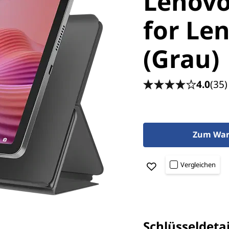
Lenovo
for Le
(Grau)
4.0
(35)
Zum War
Vergleichen
Schlüsseldetai