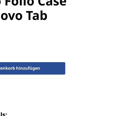
 Folio Case
novo Tab
enkorb hinzufügen
ls: