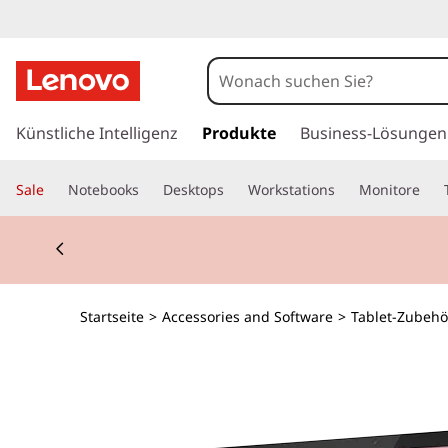
z
u
Künstliche Intelligenz
Produkte
Business-Lösungen
m
H
Sale
Notebooks
Desktops
Workstations
Monitore
a
u
Currently displaying item 1 of 2
p
t
i
n
Startseite
>
Accessories and Software
>
Tablet-Zubehö
h
a
l
t
s
p