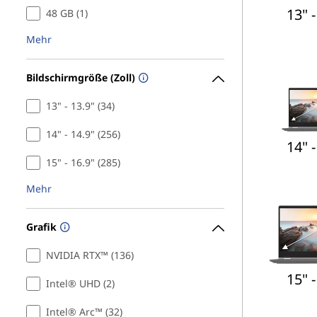
13" -
48 GB (1)
f
Mehr
e
n
Bildschirmgröße (Zoll)
13" - 13.9" (34)
14" - 14.9" (256)
14" -
15" - 16.9" (285)
Mehr
Grafik
NVIDIA RTX™ (136)
15" -
Intel® UHD (2)
Intel® Arc™ (32)