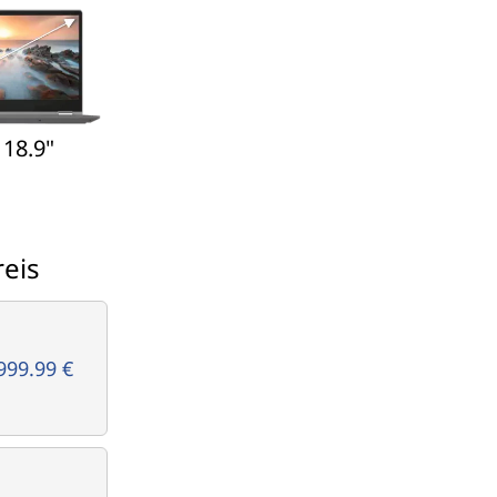
 18.9"
eis
999.99 €