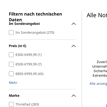
t
r
e
i
Filtern nach technischen
Alle N
n
b
g
Daten
Im Sonderangebot
e
o
n
Im Sonderangebot (270)
o
Preis (in €)
k
€300-€499,99 (1)
s
Zuverl
€500-€799,99 (7)
Unterneh
,
Sicherhe
€800-€999,99 (45)
Extrembe
U
Mehr
Alle anzei
l
Marke
t
ThinkPad (283)