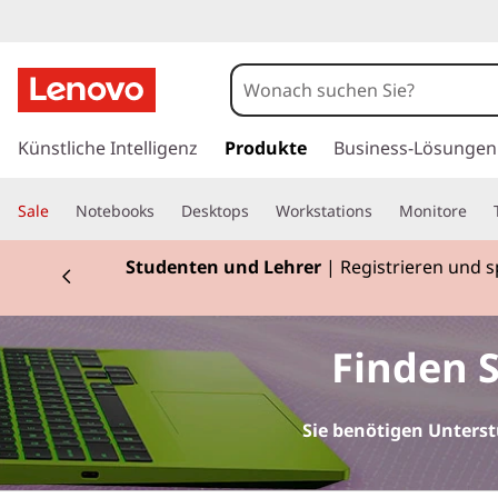
L
a
p
z
u
Künstliche Intelligenz
Produkte
Business-Lösungen
t
m
H
o
Sale
Notebooks
Desktops
Workstations
Monitore
a
u
p
Studenten und Lehrer
| Registrieren und 
p
t
s
i
n
:
Finden S
h
a
N
l
Sie benötigen Unterst
t
o
s
p