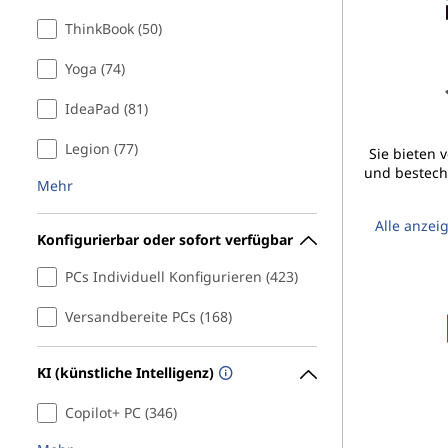
r
ThinkBook (50)
a
Yoga (74)
b
IdeaPad (81)
o
Legion (77)
Sie bieten 
und bestech
Mehr
o
Alle anzei
k
Konfigurierbar oder sofort verfügbar
s
PCs Individuell Konfigurieren (423)
Versandbereite PCs (168)
u
n
KI (künstliche Intelligenz)
d
Copilot+ PC (346)