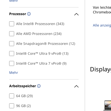
2
Mehr
Von leicht
-
Chromeboo
Prozessor
i
Alle Intel® Prozessoren (343)
Alle anzei
n
Alle AMD Prozessoren (234)
-
Alle Snapdragon® Prozessoren (12)
1
Intel® Core™ Ultra 9 vPro® (13)
Intel® Core™ Ultra 7 vPro® (9)
'
Displa
Mehr
s
k
Arbeitsspeicher
a
64 GB (29)
96 GB (2)
u