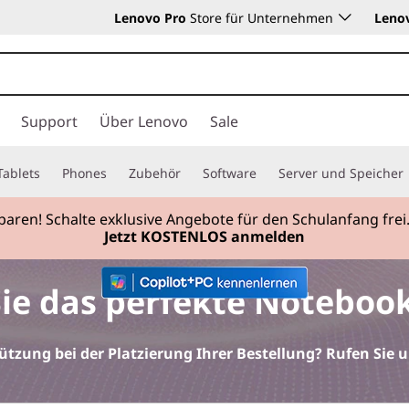
Lenovo Pro
Store für Unternehmen
Leno
Support
Über Lenovo
Sale
Tablets
Phones
Zubehör
Software
Server und Speicher
sparen! Schalte exklusive Angebote für den Schulanfang f
Jetzt KOSTENLOS anmelden
Currently displaying item 2 of
ie das perfekte Notebook
ützung bei der Platzierung Ihrer Bestellung? Rufen Sie 