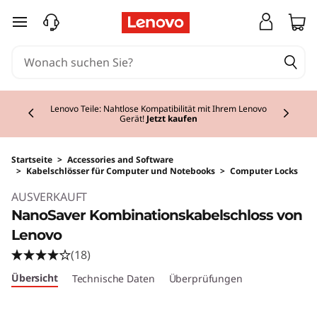
zum Hauptinhalt springen
Currently displaying item 2 of 2
Lenovo Teile: Nahtlose Kompatibilität mit Ihrem Lenovo
Gerät!
Jetzt kaufen
Startseite
>
Accessories and Software
>
Kabelschlösser für Computer und Notebooks
>
Computer Locks
AUSVERKAUFT
NanoSaver Kombinationskabelschloss von
Lenovo
(18)
Übersicht
Technische Daten
Überprüfungen