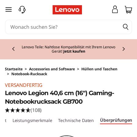
zum Hauptinhalt springen
Currently displaying item 2 of 2
Lenovo Teile: Nahtlose Kompatibilität mit Ihrem Lenovo
Gerät!
Jetzt kaufen
Startseite
>
Accessories and Software
>
Hüllen und Taschen
>
Notebook-Rucksack
VERSANDFERTIG
Lenovo Legion 40,6 cm (16") Gaming-
Notebookrucksack GB700
(108)
Überprüfungen
cht
Leistungsmerkmale
Technische Daten