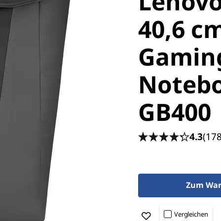
Lenovo
40,6 cm
Gamin
Noteb
GB400
4.3
(178
Zum War
Vergleichen