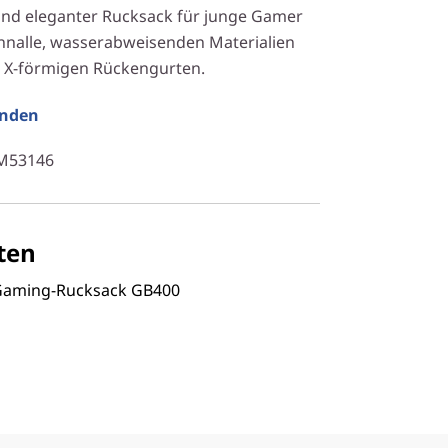
 und eleganter Rucksack für junge Gamer
Schnalle, wasserabweisenden Materialien
n X-förmigen Rückengurten.
unden
1M53146
ten
 Gaming-Rucksack GB400