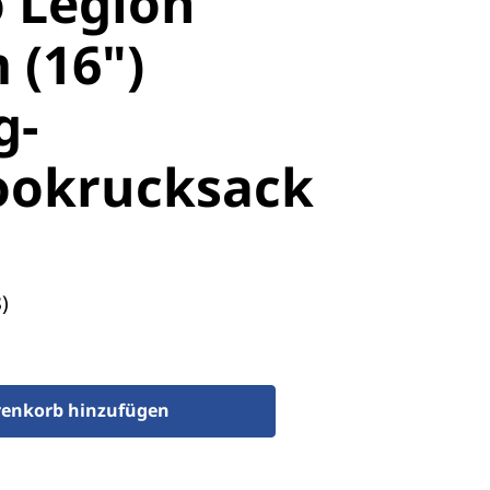
 Legion
 (16")
g-
ookrucksack
)
enkorb hinzufügen