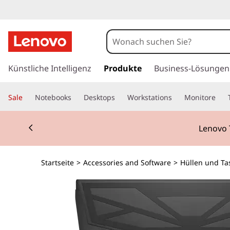
z
u
Künstliche Intelligenz
Produkte
Business-Lösungen
m
H
Sale
Notebooks
Desktops
Workstations
Monitore
a
u
Currently displaying item 2 of 2
p
Lenovo 
t
i
n
Startseite
>
Accessories and Software
>
Hüllen und Ta
h
a
l
t
s
p