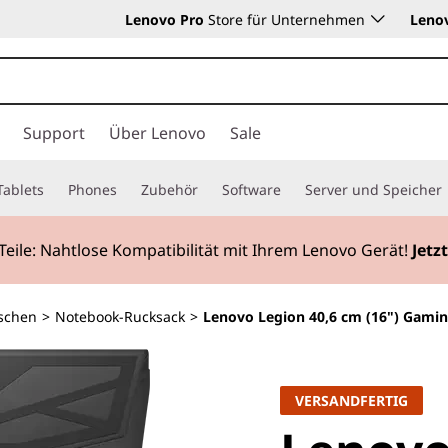
Lenovo Pro
Store für Unternehmen
Leno
Support
Über Lenovo
Sale
Tablets
Phones
Zubehör
Software
Server und Speicher
Teile: Nahtlose Kompatibilität mit Ihrem Lenovo Gerät!
Jetz
schen
>
Notebook-Rucksack
>
Lenovo Legion 40,6 cm (16") Gam
VERSANDFERTIG