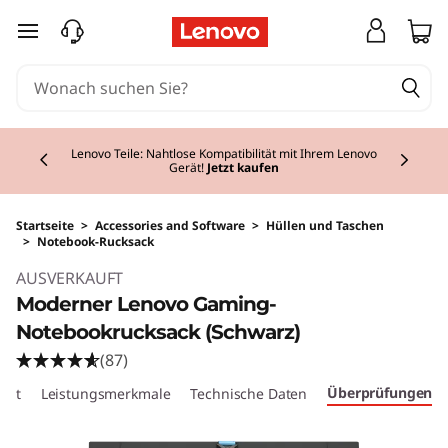
zum Hauptinhalt springen
Currently displaying item 2 of 2
Lenovo Teile: Nahtlose Kompatibilität mit Ihrem Lenovo
Gerät!
Jetzt kaufen
Startseite
>
Accessories and Software
>
Hüllen und Taschen
>
Notebook-Rucksack
AUSVERKAUFT
Moderner Lenovo Gaming-
Notebookrucksack (Schwarz)
(87)
Überprüfungen
cht
Leistungsmerkmale
Technische Daten