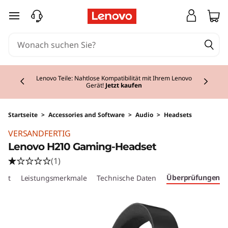
zum Hauptinhalt springen
Currently displaying item 2 of 2
Lenovo Teile: Nahtlose Kompatibilität mit Ihrem Lenovo
Gerät!
Jetzt kaufen
Startseite
>
Accessories and Software
>
Audio
>
Headsets
VERSANDFERTIG
Lenovo H210 Gaming-Headset
(1)
Überprüfungen
cht
Leistungsmerkmale
Technische Daten