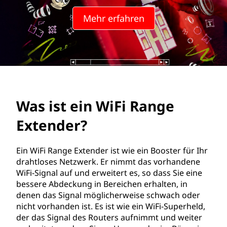
i
Mehr erfahren
n
d
o
w
Was ist ein WiFi Range
s
Extender?
-
E
Ein WiFi Range Extender ist wie ein Booster für Ihr
drahtloses Netzwerk. Er nimmt das vorhandene
r
WiFi-Signal auf und erweitert es, so dass Sie eine
bessere Abdeckung in Bereichen erhalten, in
f
denen das Signal möglicherweise schwach oder
nicht vorhanden ist. Es ist wie ein WiFi-Superheld,
a
der das Signal des Routers aufnimmt und weiter