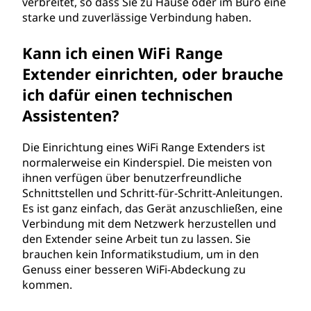
verbreitet, so dass Sie zu Hause oder im Büro eine
h
starke und zuverlässige Verbindung haben.
r
Kann ich einen WiFi Range
Extender einrichten, oder brauche
u
ich dafür einen technischen
n
Assistenten?
g
Die Einrichtung eines WiFi Range Extenders ist
s
normalerweise ein Kinderspiel. Die meisten von
ihnen verfügen über benutzerfreundliche
i
Schnittstellen und Schritt-für-Schritt-Anleitungen.
Es ist ganz einfach, das Gerät anzuschließen, eine
n
Verbindung mit dem Netzwerk herzustellen und
den Extender seine Arbeit tun zu lassen. Sie
d
brauchen kein Informatikstudium, um in den
Genuss einer besseren WiFi-Abdeckung zu
e
kommen.