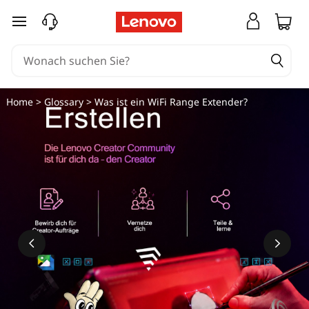
W
zum Hauptinhalt springen
a
s
i
Home
>
Glossary
> Was ist ein WiFi Range Extender?
s
t
d
e
r
W