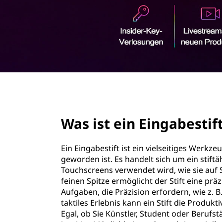
i
r
n
i
n
g
g
e
a
n
b
page hero 2/3
e
Was ist ein Eingabestif
s
t
Ein Eingabestift ist ein vielseitiges Werkze
geworden ist. Es handelt sich um ein stiftä
i
Touchscreens verwendet wird, wie sie auf 
feinen Spitze ermöglicht der Stift eine prä
f
Aufgaben, die Präzision erfordern, wie z.
taktiles Erlebnis kann ein Stift die Produkti
t
Egal, ob Sie Künstler, Student oder Berufstä