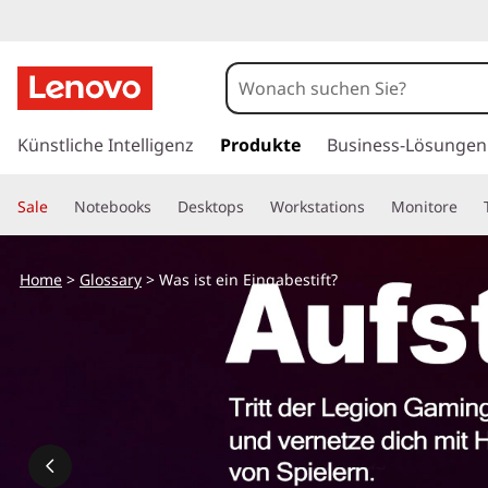
W
a
s
z
u
Künstliche Intelligenz
Produkte
Business-Lösungen
i
m
H
s
Sale
Notebooks
Desktops
Workstations
Monitore
a
u
t
p
Home
>
Glossary
> Was ist ein Eingabestift?
t
e
i
n
i
h
a
n
l
t
E
s
p