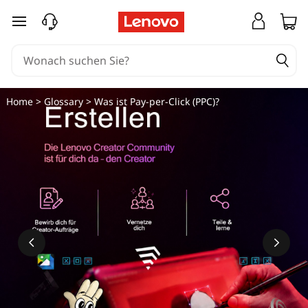
W
zum Hauptinhalt springen
a
s
i
Home
>
Glossary
> Was ist Pay-per-Click (PPC)?
s
t
P
a
y
-