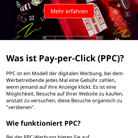
p
Mehr erfahren
e
r
-
C
Was ist Pay-per-Click (PPC)?
l
PPC ist ein Modell der digitalen Werbung, bei dem
i
Werbetreibende jedes Mal eine Gebühr zahlen,
wenn jemand auf ihre Anzeige klickt. Es ist eine
c
Möglichkeit, Besuche auf Ihrer Website zu kaufen,
anstatt zu versuchen, diese Besuche organisch zu
k
"verdienen".
(
Wie funktioniert PPC?
P
Bei der PPC-Werbung bieten Sie auf