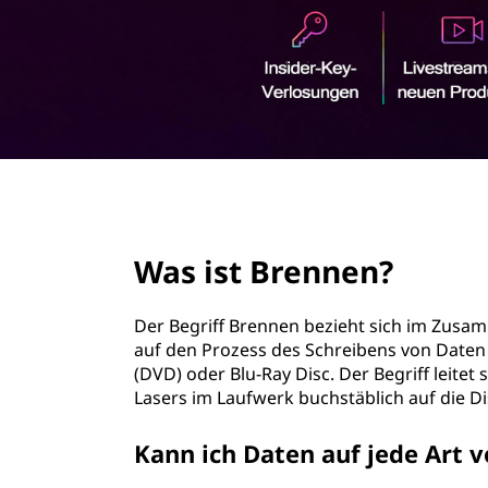
n
r
e
i
n
n
g
e
?
n
page hero 2/3
Was ist Brennen?
Der Begriff Brennen bezieht sich im Zus
auf den Prozess des Schreibens von Daten a
(DVD) oder Blu-Ray Disc. Der Begriff leitet 
Lasers im Laufwerk buchstäblich auf die D
Kann ich Daten auf jede Art 