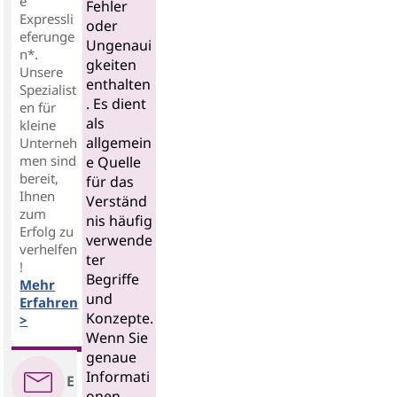
e
Fehler
Expressli
oder
eferunge
Ungenaui
n*.
gkeiten
Unsere
enthalten
Spezialist
. Es dient
en für
als
kleine
allgemein
Unterneh
men sind
e Quelle
bereit,
für das
Ihnen
Verständ
zum
nis häufig
Erfolg zu
verwende
verhelfen
ter
!
Begriffe
Mehr
und
Erfahren
Konzepte.
>
Wenn Sie
genaue
Informati
E
onen