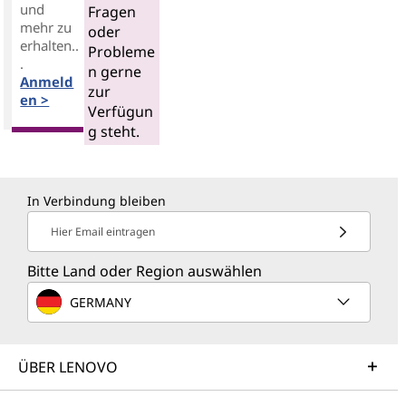
und
Fragen
mehr zu
oder
erhalten..
Probleme
.
n gerne
Anmeld
zur
en >
Verfügun
g steht.
In Verbindung bleiben
Hier Email eintragen
Bitte Land oder Region auswählen
GERMANY
ÜBER LENOVO