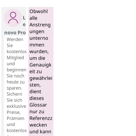
Obwohl
L
alle
e
Anstreng
ungen
novo Pro
unterno
Werden
mmen
Sie
wurden,
kostenlos
Mitglied
um die
und
Genauigk
beginnen
eit zu
Sie noch
gewährlei
heute zu
sten,
sparen.
dient
Sichern
dieses
Sie sich
Glossar
exklusive
nur zu
Preise,
Referenzz
Prämien
und
wecken
kostenlos
und kann