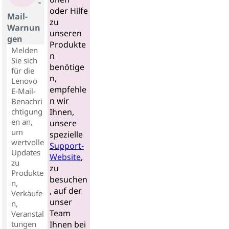
-
oder Hilfe
Mail-
zu
Warnun
unseren
gen
Produkte
Melden
n
Sie sich
benötige
für die
n,
Lenovo
empfehle
E-Mail-
n wir
Benachri
chtigung
Ihnen,
en an,
unsere
um
spezielle
wertvolle
Support-
Updates
Website
,
zu
zu
Produkte
besuchen
n,
, auf der
Verkäufe
unser
n,
Team
Veranstal
tungen
Ihnen bei