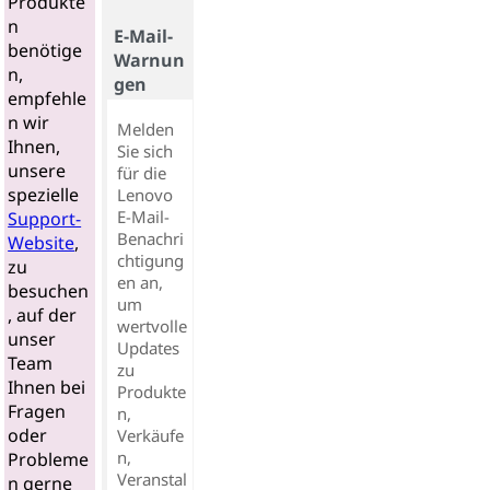
Produkte
n
E-Mail-
benötige
Warnun
n,
gen
empfehle
n wir
Melden
Ihnen,
Sie sich
unsere
für die
spezielle
Lenovo
E-Mail-
Support-
Benachri
Website
,
chtigung
zu
en an,
besuchen
um
, auf der
wertvolle
unser
Updates
Team
zu
Ihnen bei
Produkte
Fragen
n,
oder
Verkäufe
n,
Probleme
Veranstal
n gerne