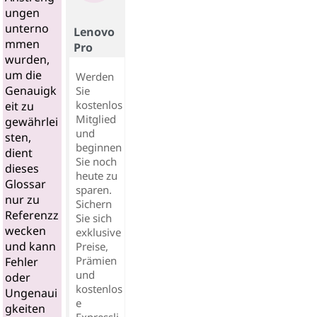
ungen
unterno
Lenovo
mmen
Pro
wurden,
um die
Werden
Genauigk
Sie
kostenlos
eit zu
Mitglied
gewährlei
und
sten,
beginnen
dient
Sie noch
dieses
heute zu
Glossar
sparen.
nur zu
Sichern
Referenzz
Sie sich
wecken
exklusive
und kann
Preise,
Prämien
Fehler
und
oder
kostenlos
Ungenaui
e
gkeiten
Expressli