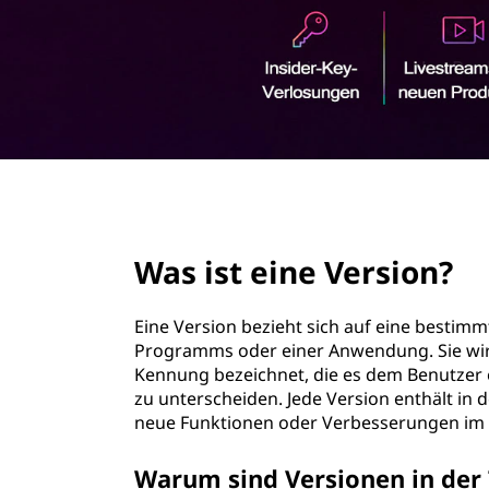
r
i
n
g
e
n
page hero 3/3
Was ist eine Version?
Eine Version bezieht sich auf eine bestimm
Programms oder einer Anwendung. Sie wir
Kennung bezeichnet, die es dem Benutzer 
zu unterscheiden. Jede Version enthält in 
neue Funktionen oder Verbesserungen im V
Warum sind Versionen in der 