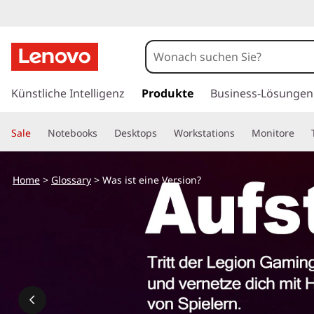
z
u
Künstliche Intelligenz
Produkte
Business-Lösungen
m
H
Sale
Notebooks
Desktops
Workstations
Monitore
a
u
p
Home
>
Glossary
> Was ist eine Version?
t
i
n
h
a
l
t
s
p