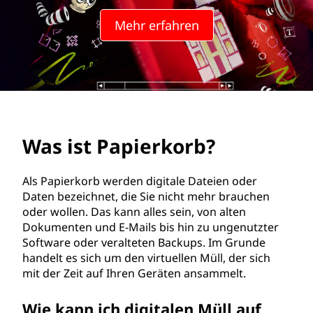
e
Mehr erfahren
r
k
o
r
Was ist Papierkorb?
b
?
Als Papierkorb werden digitale Dateien oder
Daten bezeichnet, die Sie nicht mehr brauchen
oder wollen. Das kann alles sein, von alten
Dokumenten und E-Mails bis hin zu ungenutzter
Software oder veralteten Backups. Im Grunde
handelt es sich um den virtuellen Müll, der sich
mit der Zeit auf Ihren Geräten ansammelt.
Wie kann ich digitalen Müll auf