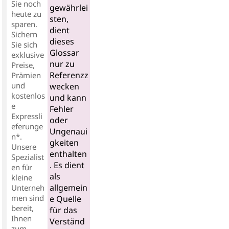
Sie noch
gewährlei
heute zu
sten,
sparen.
dient
Sichern
dieses
Sie sich
Glossar
exklusive
nur zu
Preise,
Referenzz
Prämien
und
wecken
kostenlos
und kann
e
Fehler
Expressli
oder
eferunge
Ungenaui
n*.
gkeiten
Unsere
enthalten
Spezialist
. Es dient
en für
als
kleine
allgemein
Unterneh
men sind
e Quelle
bereit,
für das
Ihnen
Verständ
zum