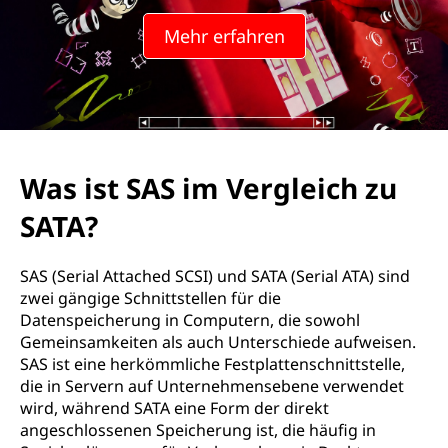
e
Mehr erfahren
g
e
n
ü
Was ist SAS im Vergleich zu
b
SATA?
e
SAS (Serial Attached SCSI) und SATA (Serial ATA) sind
r
zwei gängige Schnittstellen für die
Datenspeicherung in Computern, die sowohl
S
Gemeinsamkeiten als auch Unterschiede aufweisen.
SAS ist eine herkömmliche Festplattenschnittstelle,
A
die in Servern auf Unternehmensebene verwendet
wird, während SATA eine Form der direkt
T
angeschlossenen Speicherung ist, die häufig in