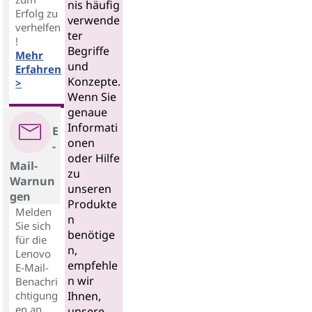
nis häufig
Erfolg zu
verwende
verhelfen
ter
!
Begriffe
Mehr
und
Erfahren
Konzepte.
>
Wenn Sie
genaue
Informati
E
onen
-
oder Hilfe
Mail-
zu
Warnun
unseren
gen
Produkte
Melden
n
Sie sich
benötige
für die
n,
Lenovo
empfehle
E-Mail-
n wir
Benachri
chtigung
Ihnen,
en an,
unsere