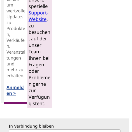
um
spezielle
wertvolle
Support-
Updates
Website
,
zu
zu
Produkte
besuchen
n,
, auf der
Verkäufe
unser
n,
Team
Veranstal
tungen
Ihnen bei
und
Fragen
mehr zu
oder
erhalten..
Probleme
.
n gerne
Anmeld
zur
en >
Verfügun
g steht.
In Verbindung bleiben