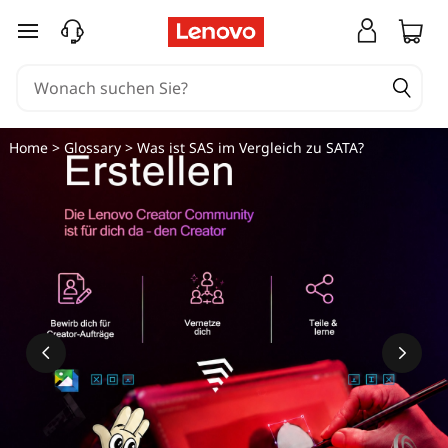
W
zum Hauptinhalt springen
a
s
i
Home
>
Glossary
> Was ist SAS im Vergleich zu SATA?
s
t
S
A
S
g