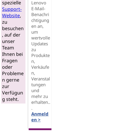
spezielle
Lenovo
E-Mail-
Support-
Benachri
Website
,
chtigung
zu
en an,
besuchen
um
, auf der
wertvolle
unser
Updates
Team
zu
Ihnen bei
Produkte
Fragen
n,
oder
Verkäufe
n,
Probleme
Veranstal
n gerne
tungen
zur
und
Verfügun
mehr zu
g steht.
erhalten..
.
Anmeld
en >