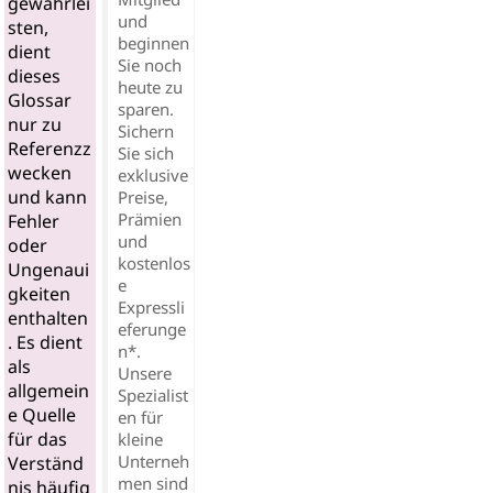
gewährlei
und
sten,
beginnen
dient
Sie noch
dieses
heute zu
Glossar
sparen.
nur zu
Sichern
Referenzz
Sie sich
wecken
exklusive
und kann
Preise,
Prämien
Fehler
und
oder
kostenlos
Ungenaui
e
gkeiten
Expressli
enthalten
eferunge
. Es dient
n*.
als
Unsere
allgemein
Spezialist
e Quelle
en für
für das
kleine
Unterneh
Verständ
men sind
nis häufig