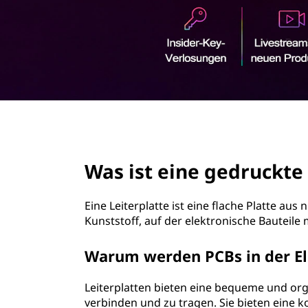
g
r
e
i
n
d
g
e
r
n
u
page hero 3/3
c
Was ist eine gedruckte 
k
t
Eine Leiterplatte ist eine flache Platte aus
Kunststoff, auf der elektronische Bauteil
e
Warum werden PCBs in der E
L
Leiterplatten bieten eine bequeme und or
e
verbinden und zu tragen. Sie bieten eine