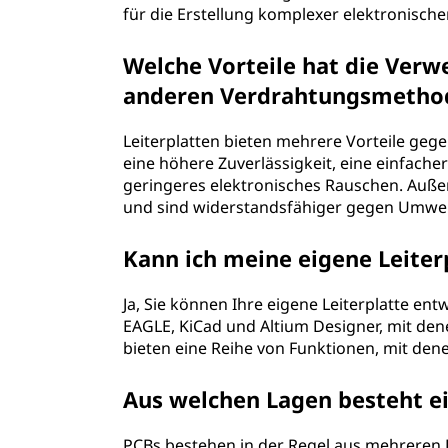
für die Erstellung komplexer elektronische
i
t
Welche Vorteile hat die Ver
anderen Verdrahtungsmetho
e
Leiterplatten bieten mehrere Vorteile ge
r
eine höhere Zuverlässigkeit, eine einfache
geringeres elektronisches Rauschen. Auß
p
und sind widerstandsfähiger gegen Umwel
l
Kann ich meine eigene Leiter
a
Ja, Sie können Ihre eigene Leiterplatte ent
t
EAGLE, KiCad und Altium Designer, mit den
bieten eine Reihe von Funktionen, mit den
t
Aus welchen Lagen besteht ei
e
PCBs bestehen in der Regel aus mehreren L