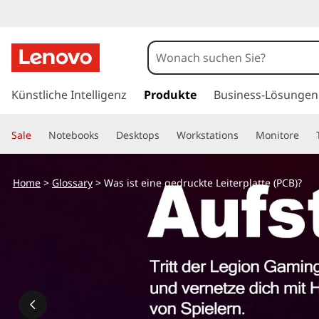
W
a
s
z
u
Künstliche Intelligenz
Produkte
Business-Lösungen
i
m
H
s
Sale
Notebooks
Desktops
Workstations
Monitore
a
u
t
p
Home
>
Glossary
> Was ist eine gedruckte Leiterplatte (PCB)?
t
e
i
n
i
h
a
n
l
t
e
s
p