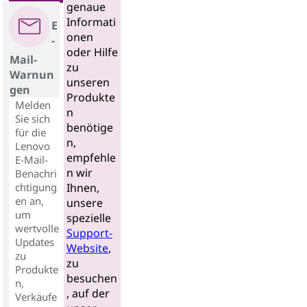
genaue
Informati
E
onen
-
oder Hilfe
Mail-
zu
Warnun
unseren
gen
Produkte
Melden
n
Sie sich
benötige
für die
n,
Lenovo
empfehle
E-Mail-
n wir
Benachri
chtigung
Ihnen,
en an,
unsere
um
spezielle
wertvolle
Support-
Updates
Website
,
zu
zu
Produkte
besuchen
n,
, auf der
Verkäufe