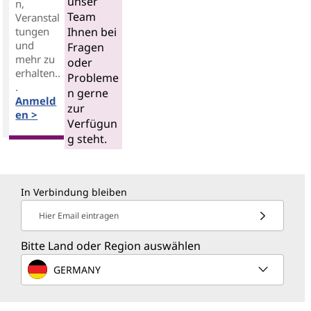
unser
n,
Team
Veranstal
tungen
Ihnen bei
und
Fragen
mehr zu
oder
erhalten..
Probleme
.
n gerne
Anmeld
zur
en >
Verfügun
g steht.
In Verbindung bleiben
Hier Email eintragen
Bitte Land oder Region auswählen
GERMANY