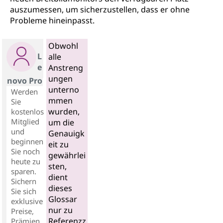
auszumessen, um sicherzustellen, dass er ohne
Probleme hineinpasst.
Obwohl
L
alle
e
Anstreng
ungen
novo Pro
unterno
Werden
mmen
Sie
wurden,
kostenlos
Mitglied
um die
und
Genauigk
beginnen
eit zu
Sie noch
gewährlei
heute zu
sten,
sparen.
dient
Sichern
dieses
Sie sich
Glossar
exklusive
nur zu
Preise,
Referenzz
Prämien