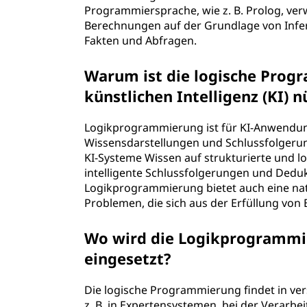
Programmiersprache, wie z. B. Prolog, ve
i
Berechnungen auf der Grundlage von Infe
Fakten und Abfragen.
e
l
Warum ist die logische Pro
künstlichen Intelligenz (KI) n
o
Logikprogrammierung ist für KI-Anwendung
g
Wissensdarstellungen und Schlussfolger
KI-Systeme Wissen auf strukturierte und l
i
intelligente Schlussfolgerungen und Dedu
Logikprogrammierung bietet auch eine na
s
Problemen, die sich aus der Erfüllung vo
c
Wo wird die Logikprogrammie
h
eingesetzt?
e
Die logische Programmierung findet in v
z. B. in Expertensystemen, bei der Verarb