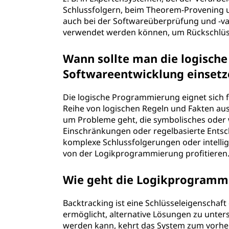
P
Schlussfolgern, beim Theorem-Provening 
auch bei der Softwareüberprüfung und -val
r
verwendet werden können, um Rückschlüss
o
Wann sollte man die logisch
g
Softwareentwicklung einsetz
r
Die logische Programmierung eignet sich fü
Reihe von logischen Regeln und Fakten ausd
a
um Probleme geht, die symbolisches oder 
Einschränkungen oder regelbasierte Ents
m
komplexe Schlussfolgerungen oder intelli
von der Logikprogrammierung profitieren
m
i
Wie geht die Logikprogramm
e
Backtracking ist eine Schlüsseleigenscha
ermöglicht, alternative Lösungen zu unters
r
werden kann, kehrt das System zum vorhe