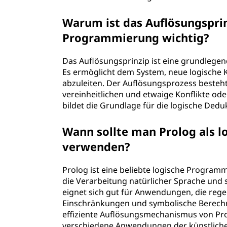
r
Warum ist das Auflösungsprin
Programmierung wichtig?
o
g
Das Auflösungsprinzip ist eine grundlege
Es ermöglicht dem System, neue logische
r
abzuleiten. Der Auflösungsprozess besteh
vereinheitlichen und etwaige Konflikte od
a
bildet die Grundlage für die logische Ded
m
Wann sollte man Prolog als 
verwenden?
m
i
Prolog ist eine beliebte logische Programm
die Verarbeitung natürlicher Sprache und
e
eignet sich gut für Anwendungen, die rege
Einschränkungen und symbolische Berechn
r
effiziente Auflösungsmechanismus von Pro
verschiedene Anwendungen der künstlichen