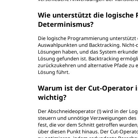
p
Wie unterstützt die logisch
a
Determinismus?
r
Die logische Programmierung unterstützt
a
Auswahlpunkten und Backtracking. Nicht-
Lösungen haben, und das System erkundet
d
Lösung gefunden ist. Backtracking ermögl
zurückzukehren und alternative Pfade zu e
i
Lösung führt.
g
Warum ist der Cut-Operator 
wichtig?
m
e
Der Abschneideoperator (!) wird in der L
steuern und unnötige Verzweigungen des S
n
fest, die vor dem Schnitt getroffen wurde
über diesen Punkt hinaus. Der Cut-Operat