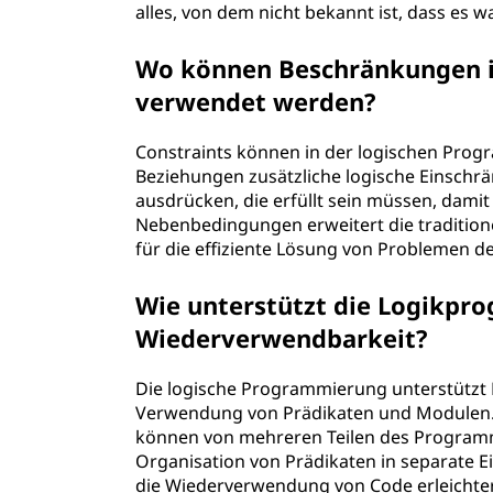
i
alles, von dem nicht bekannt ist, dass es wahr
t
Wo können Beschränkungen i
verwendet werden?
i
o
Constraints können in der logischen Pro
Beziehungen zusätzliche logische Einsch
n
ausdrücken, die erfüllt sein müssen, dami
Nebenbedingungen erweitert die traditio
e
für die effiziente Lösung von Problemen d
l
Wie unterstützt die Logikpr
Wiederverwendbarkeit?
l
e
Die logische Programmierung unterstützt
Verwendung von Prädikaten und Modulen.
n
können von mehreren Teilen des Program
Organisation von Prädikaten in separate E
P
die Wiederverwendung von Code erleichter