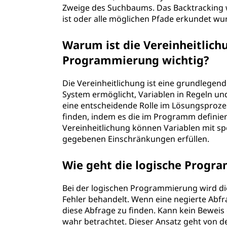
Zweige des Suchbaums. Das Backtracking w
u
ist oder alle möglichen Pfade erkundet wu
n
Warum ist die Vereinheitlichu
g
Programmierung wichtig?
v
Die Vereinheitlichung ist eine grundlege
System ermöglicht, Variablen in Regeln un
o
eine entscheidende Rolle im Lösungsproze
finden, indem es die im Programm definier
n
Vereinheitlichung können Variablen mit spe
gegebenen Einschränkungen erfüllen.
t
Wie geht die logische Progr
r
a
Bei der logischen Programmierung wird d
Fehler behandelt. Wenn eine negierte Abfra
d
diese Abfrage zu finden. Kann kein Beweis
wahr betrachtet. Dieser Ansatz geht von d