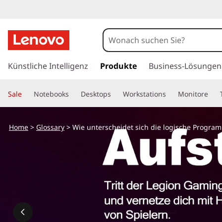
W
i
e
z
u
Künstliche Intelligenz
Produkte
Business-Lösungen
u
m
H
n
Sale
Notebooks
Desktops
Workstations
Monitore
a
u
t
p
Home
>
Glossary
> Wie unterscheidet sich die logische Progr
t
e
i
n
r
h
a
s
l
t
c
s
p