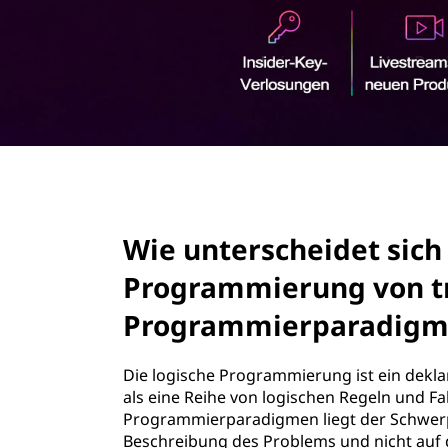
h
r
e
i
n
i
g
e
d
n
e
page hero 2/3
t
Wie unterscheidet sich 
s
Programmierung von tr
i
Programmierparadigm
c
Die logische Programmierung ist ein dek
h
als eine Reihe von logischen Regeln und Fa
Programmierparadigmen liegt der Schwer
d
Beschreibung des Problems und nicht auf d