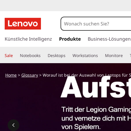
W
a
s
z
u
Künstliche Intelligenz
Produkte
Business-Lösungen
s
m
H
i
Sale
Notebooks
Desktops
Workstations
Monitore
a
u
n
p
Home
>
Glossary
> Worauf ist bei der Auswahl von Laptops für
t
d
i
n
d
h
a
i
l
t
e
s
p