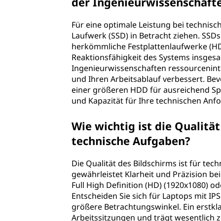
der Ingenieurwissenschaft
w
Für eine optimale Leistung bei technisc
a
Laufwerk (SSD) in Betracht ziehen. SSDs
herkömmliche Festplattenlaufwerke (H
h
Reaktionsfähigkeit des Systems insgesamt
Ingenieurwissenschaften ressourceninte
l
und Ihren Arbeitsablauf verbessert. Be
einer größeren HDD für ausreichend Sp
v
und Kapazität für Ihre technischen Anf
o
Wie wichtig ist die Qualitä
technische Aufgaben?
n
L
Die Qualität des Bildschirms ist für t
gewährleistet Klarheit und Präzision bei
a
Full High Definition (HD) (1920x1080) od
Entscheiden Sie sich für Laptops mit IP
p
größere Betrachtungswinkel. Ein erstkla
Arbeitssitzungen und trägt wesentlich 