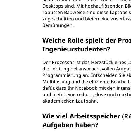
Ü
Desktops sind. Mit hochauflösenden Bil
robusten Bauweise sind diese Laptops s
b
zugeschnitten und bieten eine zuverläs
Bemühungen.
e
Welche Rolle spielt der Pro
r
Ingenieurstudenten?
l
Der Prozessor ist das Herzstück eines L
e
die Leistung bei anspruchsvollen Aufg
Programmierung an. Entscheiden Sie sic
g
Multitasking und die effiziente Bearbe
dafür, dass Ihr Notebook mit den inten
u
und bietet eine reibungslose und reak
akademischen Laufbahn.
n
Wie viel Arbeitsspeicher (R
g
Aufgaben haben?