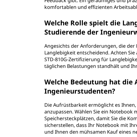
Feedback gibt. Ein geräumiges und präz
n
komfortablen und effizienten Arbeitsab
t
Welche Rolle spielt die Lan
e
Studierende der Ingenieur
n
Angesichts der Anforderungen, die der L
Langlebigkeit entscheidend. Achten Sie
?
STD-810G-Zertifizierung für Langlebigke
täglichen Belastungen standhält und Ih
Welche Bedeutung hat die A
Ingenieurstudenten?
Die Aufrüstbarkeit ermöglicht es Ihnen
anzupassen. Wählen Sie ein Notebook m
Speichersteckplätzen, damit Sie die K
sicherstellen, dass Ihr Notebook mit I
und Ihnen den mühsamen Kauf eines ne