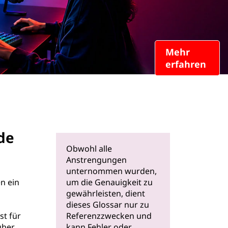
Mehr
erfahren
de
Obwohl alle
Anstrengungen
unternommen wurden,
n ein
um die Genauigkeit zu
gewährleisten, dient
dieses Glossar nur zu
st für
Referenzzwecken und
über
kann Fehler oder