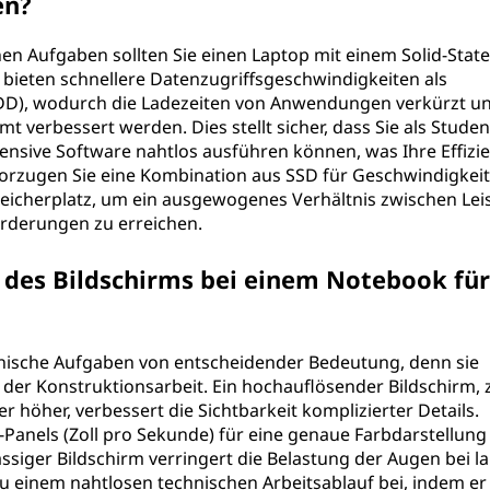
en?
hen Aufgaben sollten Sie einen Laptop mit einem Solid-State
 bieten schnellere Datenzugriffsgeschwindigkeiten als
DD), wodurch die Ladezeiten von Anwendungen verkürzt un
 verbessert werden. Dies stellt sicher, dass Sie als Studen
nsive Software nahtlos ausführen können, was Ihre Effizi
vorzugen Sie eine Kombination aus SSD für Geschwindigkei
eicherplatz, um ein ausgewogenes Verhältnis zwischen Lei
orderungen zu erreichen.
t des Bildschirms bei einem Notebook für
echnische Aufgaben von entscheidender Bedeutung, denn sie
 der Konstruktionsarbeit. Ein hochauflösender Bildschirm, z
er höher, verbessert die Sichtbarkeit komplizierter Details.
S-Panels (Zoll pro Sekunde) für eine genaue Farbdarstellung
ssiger Bildschirm verringert die Belastung der Augen bei l
zu einem nahtlosen technischen Arbeitsablauf bei, indem er