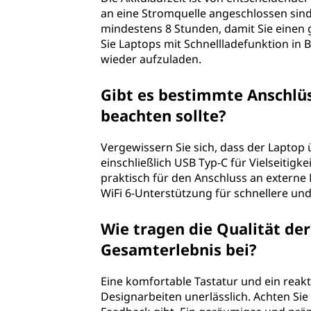
an eine Stromquelle angeschlossen sind.
n
mindestens 8 Stunden, damit Sie einen 
Sie Laptops mit Schnellladefunktion in
i
wieder aufzuladen.
e
Gibt es bestimmte Anschlüs
u
beachten sollte?
r
Vergewissern Sie sich, dass der Laptop 
einschließlich USB Typ-C für Vielseitigk
s
praktisch für den Anschluss an externe
WiFi 6-Unterstützung für schnellere un
t
Wie tragen die Qualität de
u
Gesamterlebnis bei?
d
Eine komfortable Tastatur und ein reak
e
Designarbeiten unerlässlich. Achten Sie 