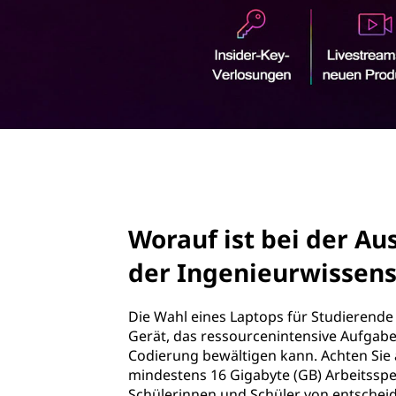
w
r
i
i
n
c
g
e
h
n
t
page hero 2/3
i
g
Worauf ist bei der Au
s
der Ingenieurwissens
t
Die Wahl eines Laptops für Studierende
e
Gerät, das ressourcenintensive Aufgab
Codierung bewältigen kann. Achten Sie 
n
mindestens 16 Gigabyte (GB) Arbeitsspeic
Schülerinnen und Schüler von entschei