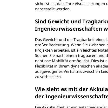
t
sicherstellt, dass Ihre Visualisierunge
dargestellt werden.
o
Sind Gewicht und Tragbarke
p
Ingenieurwissenschaften w
s
Das Gewicht und die Tragbarkeit eines 
f
großer Bedeutung. Wenn Sie zwischen 
Projekten arbeiten, ist ein leichtes Not
ü
Suchen Sie nach einem tragbaren und de
nahtlose Mobilität ermöglicht. Dies ist
r
Flexibilität in Ihrem dynamischen akade
ausgewogenes Verhältnis zwischen Leis
I
zu verbessern.
n
Wie sieht es mit der Akkula
g
der Ingenieurwissenschaft
e
Die Akkulaufzeit ist von entscheidender