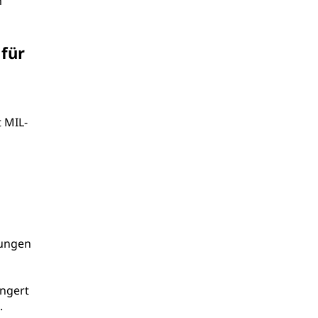
m
 für
 MIL-
rungen
ängert
.