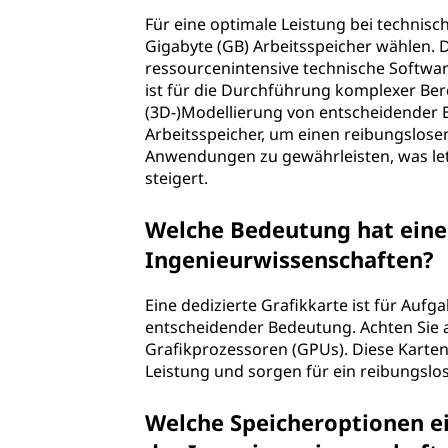
e
Für eine optimale Leistung bei technisc
n
Gigabyte (GB) Arbeitsspeicher wählen. D
ressourcenintensive technische Softwa
b
ist für die Durchführung komplexer Be
(3D-)Modellierung von entscheidender B
e
Arbeitsspeicher, um einen reibungslosen
Anwendungen zu gewährleisten, was let
i
steigert.
d
Welche Bedeutung hat eine 
Ingenieurwissenschaften?
e
r
Eine dedizierte Grafikkarte ist für Auf
entscheidender Bedeutung. Achten Sie
A
Grafikprozessoren (GPUs). Diese Karten
Leistung und sorgen für ein reibungsl
u
Welche Speicheroptionen ei
s