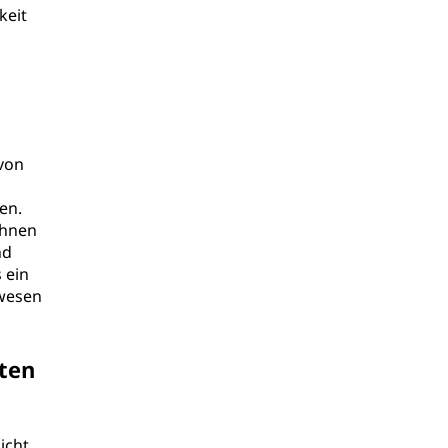
keit
von
en.
Ihnen
nd
 ein
rwesen
nten
icht