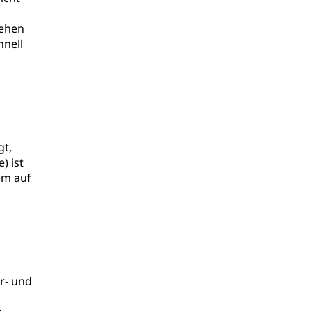
iehen
hnell
gt,
) ist
em auf
r- und