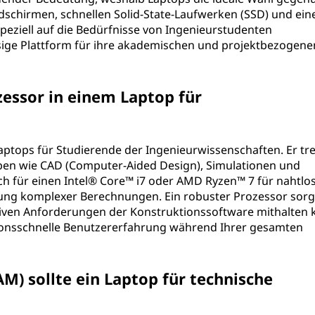
dschirmen, schnellen Solid-State-Laufwerken (SSD) und ein
peziell auf die Bedürfnisse von Ingenieurstudenten
sige Plattform für ihre akademischen und projektbezogene
zessor in einem Laptop für
aptops für Studierende der Ingenieurwissenschaften. Er tre
aben wie CAD (Computer-Aided Design), Simulationen und
h für einen Intel® Core™ i7 oder AMD Ryzen™ 7 für nahtlo
itung komplexer Berechnungen. Ein robuster Prozessor sorg
siven Anforderungen der Konstruktionssoftware mithalten 
tionsschnelle Benutzererfahrung während Ihrer gesamten
AM) sollte ein Laptop für technische