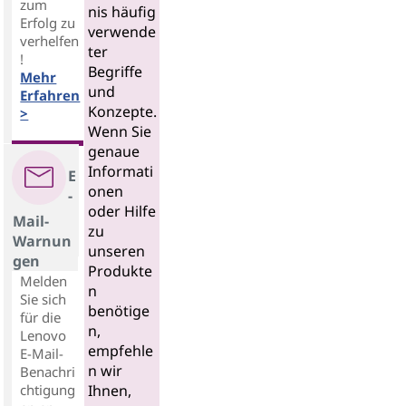
zum
nis häufig
Erfolg zu
verwende
verhelfen
ter
!
Begriffe
Mehr
und
Erfahren
Konzepte.
>
Wenn Sie
genaue
Informati
E
onen
-
oder Hilfe
Mail-
zu
Warnun
unseren
gen
Produkte
Melden
n
Sie sich
benötige
für die
n,
Lenovo
empfehle
E-Mail-
n wir
Benachri
chtigung
Ihnen,