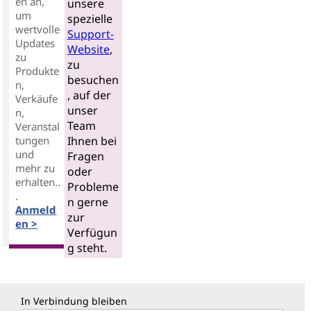
en an,
unsere
um
spezielle
wertvolle
Support-
Updates
Website
,
zu
zu
Produkte
besuchen
n,
, auf der
Verkäufe
unser
n,
Team
Veranstal
tungen
Ihnen bei
und
Fragen
mehr zu
oder
erhalten..
Probleme
.
n gerne
Anmeld
zur
en >
Verfügun
g steht.
In Verbindung bleiben