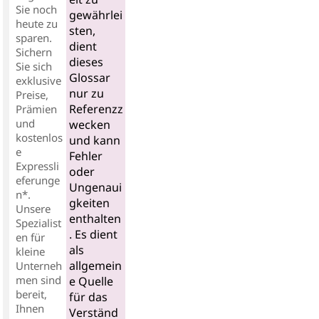
Sie noch
gewährlei
heute zu
sten,
sparen.
dient
Sichern
dieses
Sie sich
Glossar
exklusive
nur zu
Preise,
Referenzz
Prämien
und
wecken
kostenlos
und kann
e
Fehler
Expressli
oder
eferunge
Ungenaui
n*.
gkeiten
Unsere
enthalten
Spezialist
. Es dient
en für
als
kleine
allgemein
Unterneh
men sind
e Quelle
bereit,
für das
Ihnen
Verständ