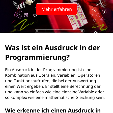
u
Mehr erfahren
s
d
r
u
Was ist ein Ausdruck in der
c
Programmierung?
k
Ein Ausdruck in der Programmierung ist eine
i
Kombination aus Literalen, Variablen, Operatoren
und Funktionsaufrufen, die bei der Auswertung
n
einen Wert ergeben. Er stellt eine Berechnung dar
und kann so einfach wie eine einzelne Variable oder
d
so komplex wie eine mathematische Gleichung sein.
e
Wie erkenne ich einen Ausdruck in