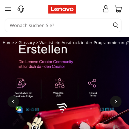
W
zum Hauptinhalt springen
a
s
i
Home
>
Glossary
> Was ist ein Ausdruck in der Programmierung?
s
t
e
i
n
A