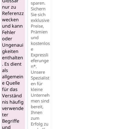
Glossar
sparen.
nur zu
Sichern
Referenzz
Sie sich
wecken
exklusive
und kann
Preise,
Prämien
Fehler
und
oder
kostenlos
Ungenaui
e
gkeiten
Expressli
enthalten
eferunge
. Es dient
n*.
als
Unsere
allgemein
Spezialist
e Quelle
en für
für das
kleine
Unterneh
Verständ
men sind
nis häufig
bereit,
verwende
Ihnen
ter
zum
Begriffe
Erfolg zu
und