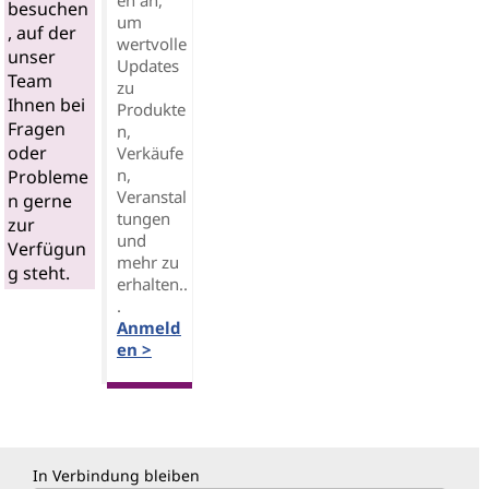
en an,
besuchen
um
, auf der
wertvolle
unser
Updates
Team
zu
Ihnen bei
Produkte
Fragen
n,
oder
Verkäufe
n,
Probleme
Veranstal
n gerne
tungen
zur
und
Verfügun
mehr zu
g steht.
erhalten..
.
Anmeld
en >
In Verbindung bleiben