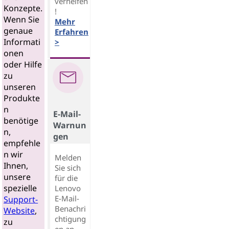
verhelfen
Konzepte.
!
Wenn Sie
Mehr
genaue
Erfahren
Informati
>
onen
oder Hilfe
zu
unseren
Produkte
n
E-Mail-
benötige
Warnun
n,
gen
empfehle
n wir
Melden
Ihnen,
Sie sich
unsere
für die
spezielle
Lenovo
E-Mail-
Support-
Benachri
Website
,
chtigung
zu