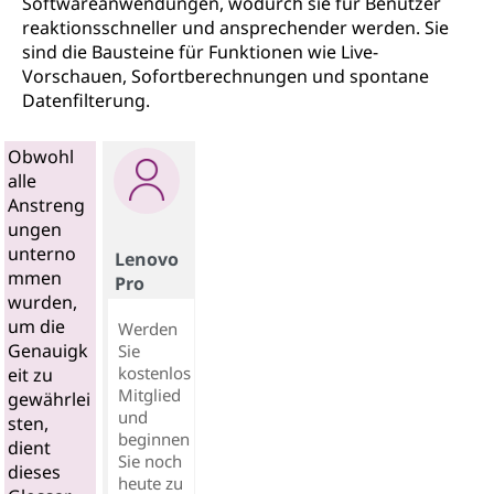
Softwareanwendungen, wodurch sie für Benutzer
reaktionsschneller und ansprechender werden. Sie
sind die Bausteine für Funktionen wie Live-
Vorschauen, Sofortberechnungen und spontane
Datenfilterung.
Obwohl
alle
Anstreng
ungen
unterno
Lenovo
mmen
Pro
wurden,
um die
Werden
Genauigk
Sie
kostenlos
eit zu
Mitglied
gewährlei
und
sten,
beginnen
dient
Sie noch
dieses
heute zu