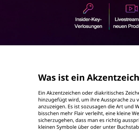
k
r
z
i
n
e
g
e
n
n
t
page hero 2/3
z
Was ist ein Akzentzeic
e
i
Ein Akzentzeichen oder diakritisches Zeich
hinzugefügt wird, um ihre Aussprache zu 
c
anzuzeigen. Es ist sozusagen die Art und 
bisschen mehr Flair verleiht, eine kleine 
h
sicherzugehen, dass man es richtig ausspr
kleinen Symbole über oder unter Buchstabe
e