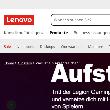
W
a
s
z
u
Künstliche Intelligenz
Produkte
Business-Lösungen
i
m
H
s
Sale
Notebooks
Desktops
Workstations
Monitore
a
u
t
p
Home
>
Glossary
> Was ist ein Akzentzeichen?
t
e
i
n
i
h
a
n
l
t
A
s
p