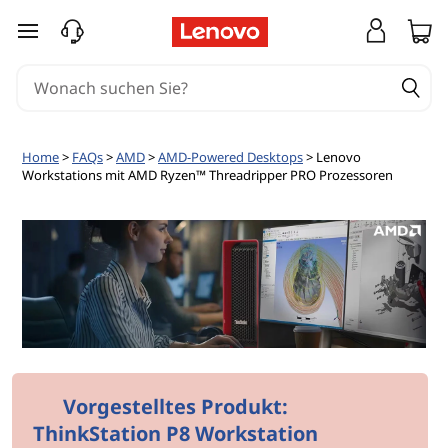
zum Hauptinhalt springen
Home
>
FAQs
>
AMD
>
AMD-Powered Desktops
> Lenovo
Workstations mit AMD Ryzen™ Threadripper PRO Prozessoren
Vorgestelltes Produkt:
ThinkStation P8 Workstation