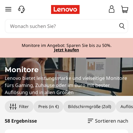
P
zum Hauptinhalt springen
r
o
f
Monitore im Angebot: Sparen Sie bis zu 50%.
Jetzt kaufen
e
s
Monitore
Lenovo bietet leistungsstarke und vielseitige Monitore
s
fürs Gaming, Zuhause oder im Büro mit bester
Auflösung und in allen Größen
i
o
Filter
Preis (in €)
Bildschirmgröße (Zoll)
Auflö
n
58 Ergebnisse
Sortieren nach