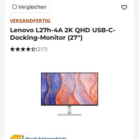
a
Vergleichen
l
VERSANDFERTIG
Lenovo L27h-4A 2K QHD USB-C-
Docking-Monitor (27")
(217)
Produktdatenblatt