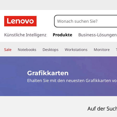
G
r
a
z
u
Künstliche Intelligenz
Produkte
Business-Lösungen
f
m
H
i
Sale
Notebooks
Desktops
Workstations
Monitore
a
u
k
p
t
k
Grafikkarten
i
Ehalten Sie mit den neuesten Grafikkarten v
n
a
h
a
r
l
t
t
Auf der Suc
s
p