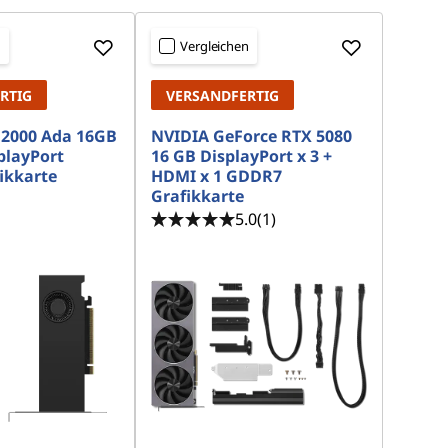
n
Vergleichen
RTIG
VERSANDFERTIG
 2000 Ada 16GB
NVIDIA GeForce RTX 5080
playPort
16 GB DisplayPort x 3 +
ikkarte
HDMI x 1 GDDR7
Grafikkarte
5.0
(1)