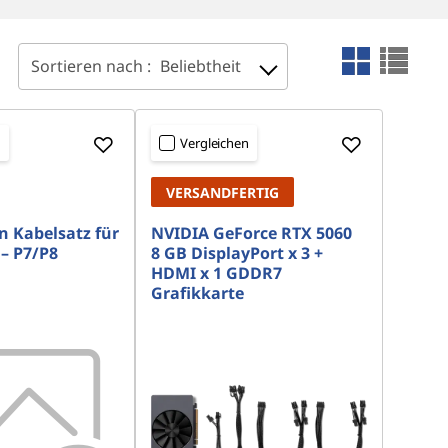
Sortieren nach :
Beliebtheit
n
Vergleichen
VERSANDFERTIG
n Kabelsatz für
NVIDIA GeForce RTX 5060
 – P7/P8
8 GB DisplayPort x 3 +
HDMI x 1 GDDR7
Grafikkarte