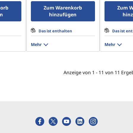
orb
Zum Warenkorb
Zum W
en
hinzufügen
hin
Das ist enthalten
Das ist en
Mehr
Mehr
Anzeige von
1 -
11
von
11
Erge