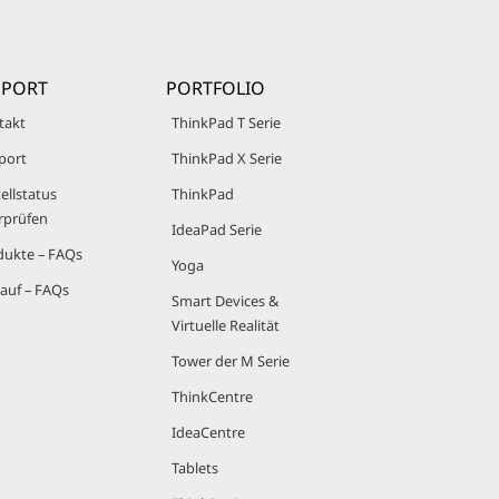
PPORT
PORTFOLIO
takt
ThinkPad T Serie
port
ThinkPad X Serie
ellstatus
ThinkPad
rprüfen
IdeaPad Serie
dukte – FAQs
Yoga
auf – FAQs
Smart Devices &
Virtuelle Realität
Tower der M Serie
ThinkCentre
IdeaCentre
Tablets