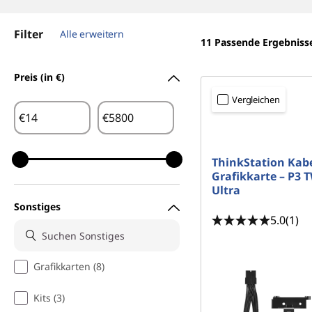
e
r
|
i
Filter
Alle erweitern
n
11
Passende Ergebniss
U
g
e
Preis (in €)
p
n
Vergleichen
g
€
€
r
ThinkStation Kabe
a
Grafikkarte – P3 
Ultra
d
Sonstiges
5.0
(1)
e
f
Grafikkarten (8)
ü
Kits (3)