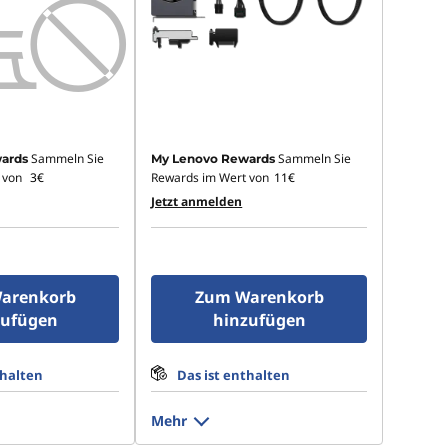
Sammeln Sie
Sammeln Sie
ards
My Lenovo Rewards
 von
3€
Rewards im Wert von
11€
Jetzt anmelden
arenkorb
Zum Warenkorb
zufügen
hinzufügen
thalten
Das ist enthalten
Mehr