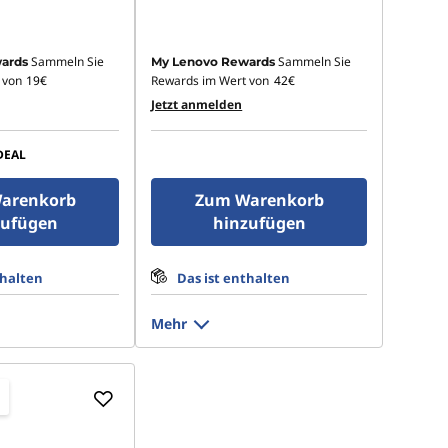
Sammeln Sie
Sammeln Sie
ards
My Lenovo Rewards
 von
19€
Rewards im Wert von
42€
Jetzt anmelden
DEAL
arenkorb
Zum Warenkorb
zufügen
hinzufügen
thalten
Das ist enthalten
Mehr
n