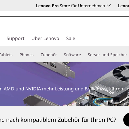
Lenovo Pro
Store für Unternehmen
Leno
Support
Über Lenovo
Sale
Tablets
Phones
Zubehör
Software
Server und Speicher
on AMD und NVIDIA mehr Leistung und Brillianz auf Ihren L
he nach kompatiblem Zubehör für Ihren PC?