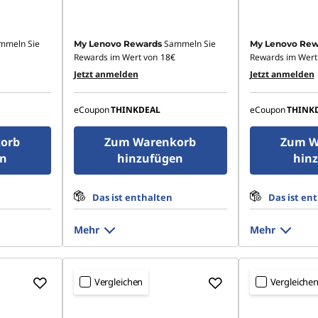
mmeln Sie
Sammeln Sie
My Lenovo Rewards
My Lenovo Rew
Rewards im Wert von
18€
Rewards im Wert
Jetzt anmelden
Jetzt anmelden
eCoupon
THINKDEAL
eCoupon
THINK
orb
Zum Warenkorb
Zum W
en
hinzufügen
hin
Das ist enthalten
Das ist en
Mehr
Mehr
Vergleichen
Vergleiche