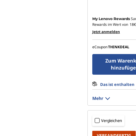
Sa
My Lenovo Rewards
Rewards im Wert von
18€
Jetzt anmelden
eCoupon
THINKDEAL
Zum Warenk
hinzufüg
Das ist enthalten
Mehr
Vergleichen
VERSANDFERTIG