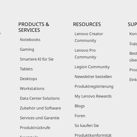
PRODUCTS &
RESOURCES
SU
SERVICES
r
Lenovo Creator
Kon
Notebooks
Community
Sup
Gaming
Lenovo Pro
Best
Community
Smartere KI für Sie
übe
Legion Community
Tablets
Pro
Newsletter bestellen
Desktops
Eink
Produktregistrierung
Workstations
My Lenovo Rewards
Data Center Solutions
Blogs
Zubehör und Software
Foren
Services und Garantie
So kaufen Sie
Produktrückrufe
Produktkonformität