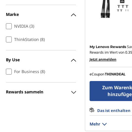
r
Marke
I
NVIDIA (3)
h
ThinkStation (8)
r
Sa
My Lenovo Rewards
Rewards im Wert von
0.3
e
By Use
Jetzt anmelden
n
For Business (8)
eCoupon
THINKDEAL
L
Zum Warenk
Rewards sammeln
a
hinzufüg
p
Das ist enthalten
t
Mehr