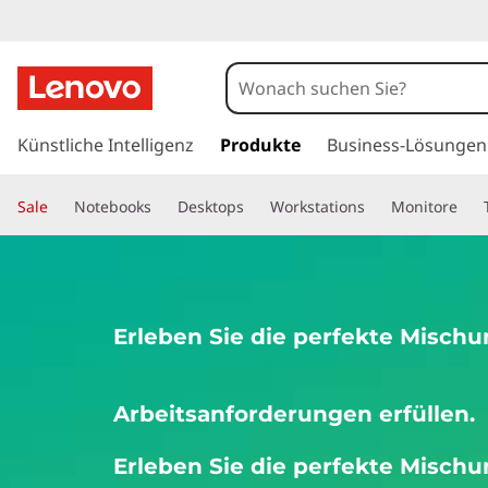
W
e
i
z
u
Künstliche Intelligenz
Produkte
Business-Lösungen
ß
m
H
e
Sale
Notebooks
Desktops
Workstations
Monitore
a
u
L
p
t
a
i
Erleben Sie die perfekte Mischu
n
p
h
a
t
l
Arbeitsanforderungen erfüllen.
t
o
s
Erleben Sie die perfekte Mischu
p