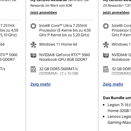
Rewards im Wert von
63€
2X Rewards=
131
Jetzt anmelden
Jetzt anmelden
 7 251HX
Intel® Core™ Ultra 7 255HX
Intel® Cor
bis zu 4,50
Prozessor (E-Kerne bis zu 4,50
Prozessor (
 5,10 GHz)
GHz P-Kerne bis zu 5,20 GHz)
GHz P-Kern
 64
Windows 11 Home 64
Windows 1
RTX™ 5060
NVIDIA® GeForce RTX™ 5060
NVIDIA® G
B GDDR7
Notebook-GPU 8GB GDDR7
Notebook
T/s
32 GB DDR5-5600MT/s
32 GB DDR
(SODIMM) - (2 x 16 GB)
(SODIMM)(2
2 PCIe 4.0
1 TB SSD M.2 2242 PCIe 4.0 TLC
1 TB SSD M
Zeig mehr
Zeig mehr
Das Bundle umf
Legion 7i 16 
Home-32GB-1
Lenovo Legi
Gaming-Mau