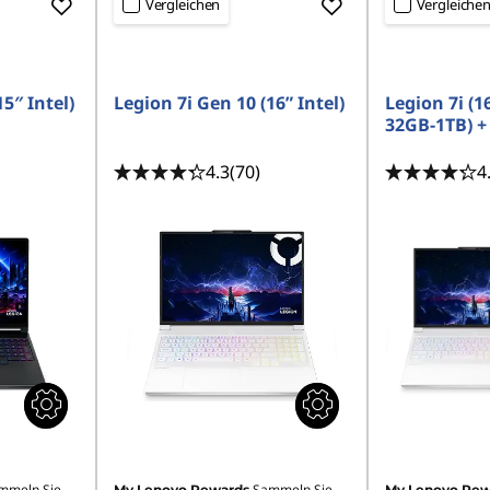
Vergleichen
Vergleiche
5″ Intel)
Legion 7i Gen 10 (16” Intel)
Legion 7i (1
32GB-1TB) 
4.3
(70)
4
mmeln Sie
Sammeln Sie
My Lenovo Rewards
My Lenovo Rew