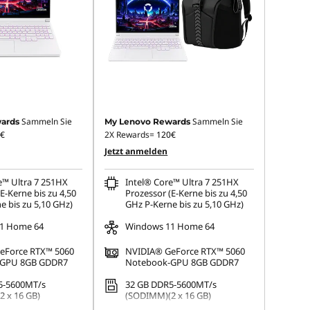
Sammeln Sie
Sammeln Sie
ards
My Lenovo Rewards
€
2X Rewards=
120€
Jetzt anmelden
e™ Ultra 7 251HX
Intel® Core™ Ultra 7 251HX
E-Kerne bis zu 4,50
Prozessor (E-Kerne bis zu 4,50
e bis zu 5,10 GHz)
GHz P-Kerne bis zu 5,10 GHz)
1 Home 64
Windows 11 Home 64
eForce RTX™ 5060
NVIDIA® GeForce RTX™ 5060
-GPU 8GB GDDR7
Notebook-GPU 8GB GDDR7
5-5600MT/s
32 GB DDR5-5600MT/s
 x 16 GB)
(SODIMM)(2 x 16 GB)