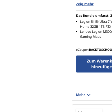
i
1 TB SSD M.2 2242 
Zeig mehr
n
Das Bundle umfasst: 2
m
Legion 5i 15 (Ultra 7
Home-32GB-1TB-RTX 
Lenovo Legion M300
o
Gaming-Maus
d
eCoupon
BACKTOSCHOO
e
Zum Warenk
r
hinzufüg
n
e
Mehr
m
D