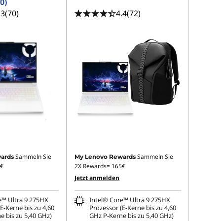
0)
.3
(70)
4.4
(72)
Sammeln Sie
Sammeln Sie
ards
My Lenovo Rewards
€
2X Rewards=
165€
Jetzt anmelden
e™ Ultra 9 275HX
Intel® Core™ Ultra 9 275HX
E-Kerne bis zu 4,60
Prozessor (E-Kerne bis zu 4,60
e bis zu 5,40 GHz)
GHz P-Kerne bis zu 5,40 GHz)