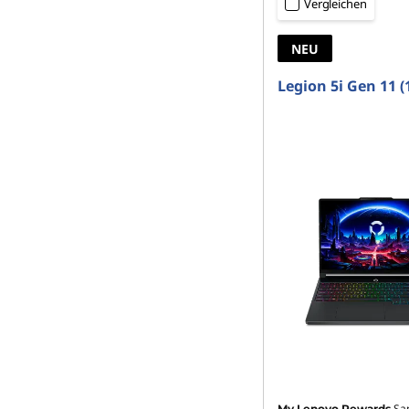
Vergleichen
e
NEU
s
Legion 5i Gen 11 (1
i
g
n
Sa
My Lenovo Rewards