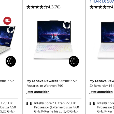
1TB-RTX 507
4.3
(70)
4
mmeln Sie
Sammeln Sie
My Lenovo Rewards
My Lenovo Rew
Rewards im Wert von
79€
2X Rewards=
161
Jetzt anmelden
Jetzt anmelden
 7 255HX
Intel® Core™ Ultra 9 275HX
Intel® Cor
bis zu 4,50
Prozessor (E-Kerne bis zu 4,60
Prozessor (
 5,20 GHz)
GHz P-Kerne bis zu 5,40 GHz)
GHz P-Kern