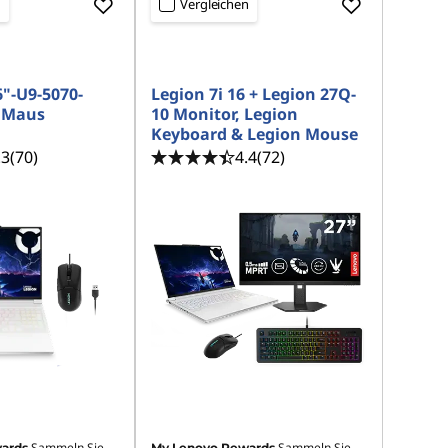
n
Vergleichen
6"-U9-5070-
Legion 7i 16 + Legion 27Q-
+ Maus
10 Monitor, Legion
Keyboard & Legion Mouse
.3
(70)
4.4
(72)
Sammeln Sie
Sammeln Sie
ards
My Lenovo Rewards