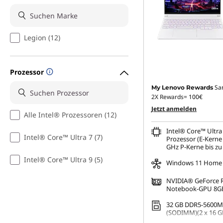
e
N
Legion (12)
o
Prozessor
t
Sa
My Lenovo Rewards
e
2X Rewards=
100€
Jetzt anmelden
Alle Intel® Prozessoren (12)
b
Intel® Core™ Ultra
o
Intel® Core™ Ultra 7 (7)
Prozessor (E-Kerne 
GHz P-Kerne bis zu
o
Intel® Core™ Ultra 9 (5)
Windows 11 Home
k
NVIDIA® GeForce 
Notebook-GPU 8G
s
32 GB DDR5-5600M
(SODIMM)(2 x 16 G