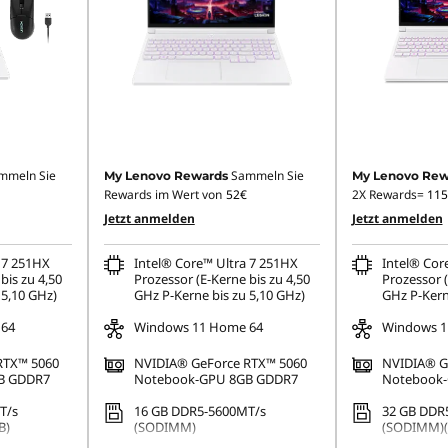
mmeln Sie
Sammeln Sie
My Lenovo Rewards
My Lenovo Rew
Rewards im Wert von
52€
2X Rewards=
115
Jetzt anmelden
Jetzt anmelden
 7 251HX
Intel® Core™ Ultra 7 251HX
Intel® Cor
bis zu 4,50
Prozessor (E-Kerne bis zu 4,50
Prozessor (
 5,10 GHz)
GHz P-Kerne bis zu 5,10 GHz)
GHz P-Kern
 64
Windows 11 Home 64
Windows 1
RTX™ 5060
NVIDIA® GeForce RTX™ 5060
NVIDIA® G
B GDDR7
Notebook-GPU 8GB GDDR7
Notebook
T/s
16 GB DDR5-5600MT/s
32 GB DDR
B)
(SODIMM)
(SODIMM)(2