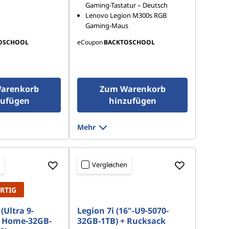
Gaming-Tastatur – Deutsch
Lenovo Legion M300s RGB
Gaming-Maus
OSCHOOL
eCoupon
BACKTOSCHOOL
arenkorb
Zum Warenkorb
zufügen
hinzufügen
Mehr
n
Vergleichen
RTIG
(Ultra 9-
Legion 7i (16"-U9-5070-
 Home-32GB-
32GB-1TB) + Rucksack