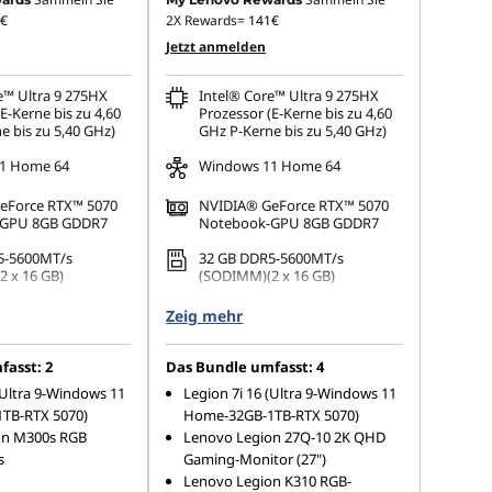
€
2X Rewards=
141€
Jetzt anmelden
e™ Ultra 9 275HX
Intel® Core™ Ultra 9 275HX
E-Kerne bis zu 4,60
Prozessor (E-Kerne bis zu 4,60
e bis zu 5,40 GHz)
GHz P-Kerne bis zu 5,40 GHz)
1 Home 64
Windows 11 Home 64
eForce RTX™ 5070
NVIDIA® GeForce RTX™ 5070
-GPU 8GB GDDR7
Notebook-GPU 8GB GDDR7
5-5600MT/s
32 GB DDR5-5600MT/s
 x 16 GB)
(SODIMM)(2 x 16 GB)
.2 2242 PCIe 4.0 TLC
1 TB SSD M.2 2242 PCIe 4.0 TLC
Zeig mehr
asst: 2
Das Bundle umfasst: 4
(Ultra 9-Windows 11
Legion 7i 16 (Ultra 9-Windows 11
TB-RTX 5070)
Home-32GB-1TB-RTX 5070)
on M300s RGB
Lenovo Legion 27Q-10 2K QHD
s
Gaming-Monitor (27")
Lenovo Legion K310 RGB-