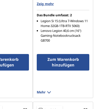
.2 2242 PCIe 4.0 TLC
1 TB SSD M.2 2242 PCIe 4.0 TLC
Zeig mehr
Das Bundle umfasst: 2
Legion 5i 15 (Ultra 7-Windows 11
Home-32GB-1TB-RTX 5060)
Lenovo Legion 40,6 cm (16")
Gaming-Notebookrucksack
GB700
arenkorb
Zum Warenkorb
zufügen
hinzufügen
Mehr