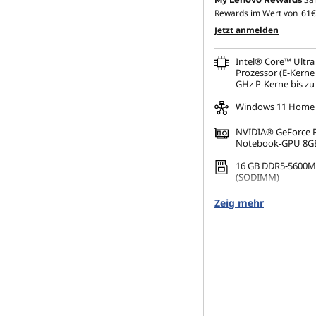
Rewards im Wert von
61€
Jetzt anmelden
Intel® Core™ Ultra
Prozessor (E-Kerne 
GHz P-Kerne bis zu
Windows 11 Home
NVIDIA® GeForce 
Notebook-GPU 8G
16 GB DDR5-5600M
(SODIMM)
512 GB SSD M.2 224
Zeig mehr
TLC