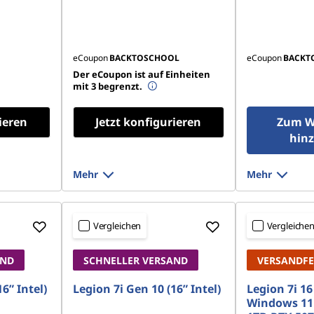
eCoupon
BACKTOSCHOOL
eCoupon
BACKT
Der eCoupon ist auf Einheiten
mit 3 begrenzt.
ieren
Jetzt konfigurieren
Zum W
hin
Mehr
Mehr
Vergleichen
Vergleiche
AND
SCHNELLER VERSAND
VERSANDFE
6” Intel)
Legion 7i Gen 10 (16” Intel)
Legion 7i 16 
Windows 11