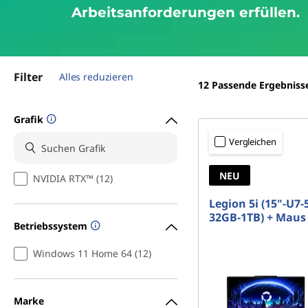
p
r
Arbeitsanforderungen erfüllen.
s
i
n
–
g
e
Filter
Alles reduzieren
S
n
12
Passende Ergebniss
t
Grafik
i
Vergleichen
l
NEU
NVIDIA RTX™ (12)
v
Legion 5i (15"-U7-
32GB-1TB) + Maus
Betriebssystem
o
Windows 11 Home 64 (12)
l
l
Marke