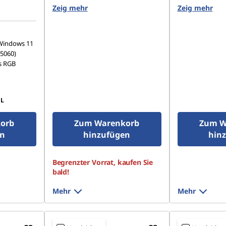
PCIe 4.0 TLC
512 GB SSD M.2 2242 PCIe 4.0
1 TB SSD M
Zeig mehr
Zeig mehr
TLC
-Windows 11
5060)
s RGB
L
orb
Zum Warenkorb
Zum W
en
hinzufügen
hin
Begrenzter Vorrat, kaufen Sie
bald!
Mehr
Mehr