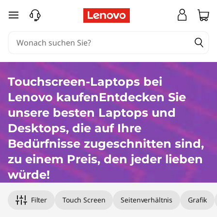
K
zum Hauptinhalt springen
a
u
f
Touchscreen-Laptops bei
e
Lenovo kaufenEntdecken Sie
n
unsere besten Laptops und
Desktops, die auf Ihre
S
Bedürfnisse zugeschnitten sind,
i
zu einem Preis, den jeder lieben
e
würde!
T
Filter
Touch Screen
Seitenverhältnis
Grafik