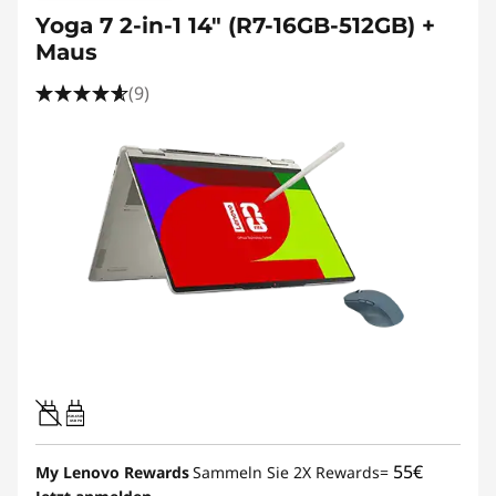
Yoga 7 2-in-1 14" (R7-16GB-512GB) +
Maus
(9)
45W-65W
USB PD
55€
My Lenovo Rewards
Sammeln Sie 2X Rewards=