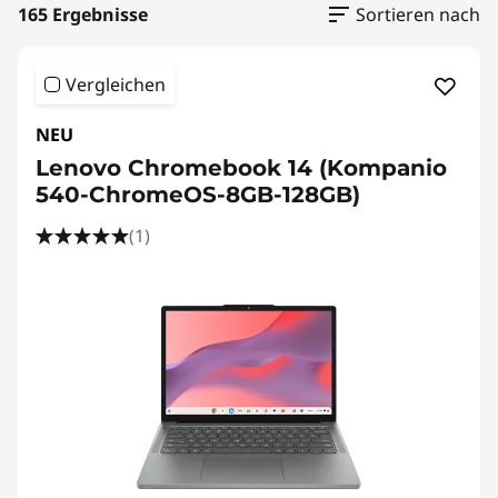
o
165 Ergebnisse
Sortieren nach
u
Vergleichen
c
NEU
h
Lenovo Chromebook 14 (Kompanio
s
540-ChromeOS-8GB-128GB)
c
(1)
r
e
e
n
-