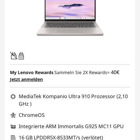
45W-65W
USB PD
40€
My Lenovo Rewards
Sammeln Sie 2X Rewards=
Jetzt anmelden
MediaTek Kompanio Ultra 910 Prozessor (2,10
GHz )
ChromeOS
Integrierte ARM Immortalis G925 MC11 GPU
16 GB LPDDR5X-8533MT/s (verlötet)