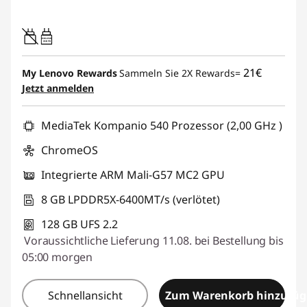
L
a
45W-65W
USB PD
p
21€
My Lenovo Rewards
Sammeln Sie 2X Rewards=
Jetzt anmelden
t
MediaTek Kompanio 540 Prozessor (2,00 GHz )
o
ChromeOS
p
Integrierte ARM Mali-G57 MC2 GPU
s
8 GB LPDDR5X-6400MT/s (verlötet)
128 GB UFS 2.2
Voraussichtliche Lieferung 11.08. bei Bestellung bis
05:00 morgen
Schnellansicht
Zum Warenkorb hinzufü