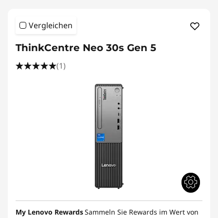
i
e
Vergleichen
L
ThinkCentre Neo 30s Gen 5
e
(1)
n
o
v
o
T
h
i
My Lenovo Rewards
Sammeln Sie Rewards im Wert von