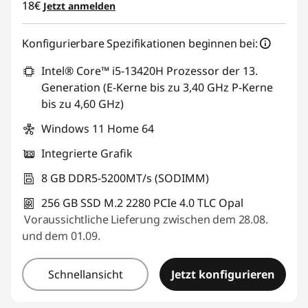
18€
Jetzt anmelden
n
k
Konfigurierbare Spezifikationen beginnen bei:
Intel® Core™ i5-13420H Prozessor der 13.
C
Generation (E-Kerne bis zu 3,40 GHz P-Kerne
e
bis zu 4,60 GHz)
Windows 11 Home 64
n
Integrierte Grafik
t
8 GB DDR5-5200MT/s (SODIMM)
r
256 GB SSD M.2 2280 PCIe 4.0 TLC Opal
e
Voraussichtliche Lieferung zwischen dem 28.08.
und dem 01.09.
M
Schnellansicht
Jetzt konfigurieren
S