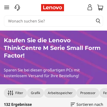
K
zum Hauptinhalt springen
a
u
f
Kaufen Sie die Lenovo
e
ThinkCentre M Serie Small Form
n
Factor!
S
Sparen Sie bei diesen großartigen PCs mit
i
kostenlosem Versand für Ihre Bestellung!
e
Filter
Grafik
Arbeitsspeicher
Prozessor
Fe
d
132 Ergebnisse
Sortieren nach