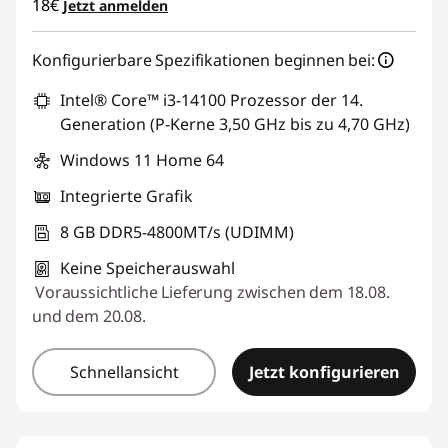
18€
Jetzt anmelden
r
Konfigurierbare Spezifikationen beginnen bei:
m
Intel® Core™ i3-14100 Prozessor der 14.
F
Generation (P-Kerne 3,50 GHz bis zu 4,70 GHz)
a
Windows 11 Home 64
Integrierte Grafik
c
8 GB DDR5-4800MT/s (UDIMM)
t
Keine Speicherauswahl
o
Voraussichtliche Lieferung zwischen dem 18.08.
und dem 20.08.
r
!
Schnellansicht
Jetzt konfigurieren