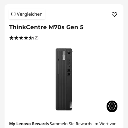
e
r
Vergleichen
i
ThinkCentre M70s Gen 5
e
(2)
S
m
a
l
l
F
o
My Lenovo Rewards
Sammeln Sie Rewards im Wert von