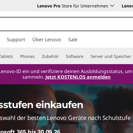
Lenovo Pro
Store für Unternehmen
Leno
Support
Über Lenovo
Sale
Tablets
Phones
Zubehör
Software
Server und Speicher
Lenovo-ID ein und verifiziere deinen Ausbildungsstatus, um
sammeln.
Jetzt KOSTENLOS anmelden
sstufen einkaufen
uswahl der besten Lenovo Geräte nach Schulstufe
osoft 365 bis 30.09.26