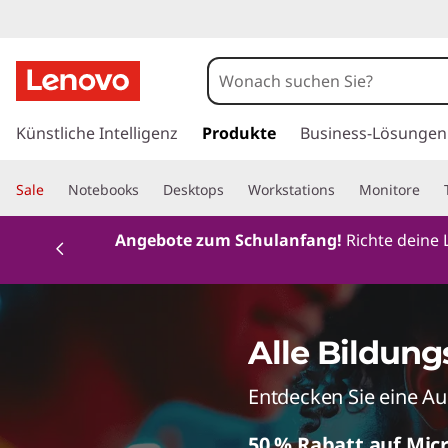
L
a
p
z
u
Künstliche Intelligenz
Produkte
Business-Lösungen
t
m
H
o
Sale
Notebooks
Desktops
Workstations
Monitore
a
u
p
Currently displaying item 2 of 2
Angebote zum Schulanfang!
Richte deine 
p
t
s
i
n
f
h
Alle Bildung
a
ü
l
Entdecken Sie eine A
t
r
s
p
50 % Rabatt auf Micr