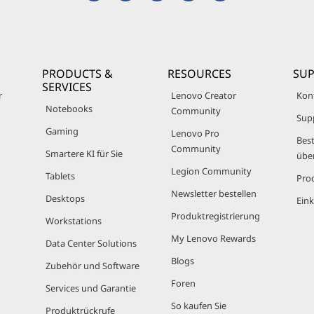
t
e
s
d
e
l
e
c
t
e
PRODUCTS &
RESOURCES
SU
d
SERVICES
r
Lenovo Creator
Kon
Notebooks
Community
Sup
Gaming
Lenovo Pro
Best
Community
Smartere KI für Sie
übe
Legion Community
Tablets
Pro
Newsletter bestellen
Desktops
Eink
Produktregistrierung
Workstations
My Lenovo Rewards
Data Center Solutions
Blogs
Zubehör und Software
Foren
Services und Garantie
So kaufen Sie
Produktrückrufe