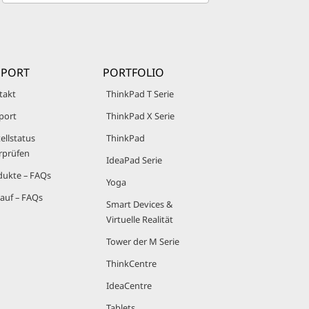
e
c
t
e
d
PPORT
PORTFOLIO
takt
ThinkPad T Serie
port
ThinkPad X Serie
ellstatus
ThinkPad
rprüfen
IdeaPad Serie
dukte – FAQs
Yoga
auf – FAQs
Smart Devices &
Virtuelle Realität
Tower der M Serie
ThinkCentre
IdeaCentre
Tablets