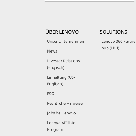
c
t
e
d
ÜBER LENOVO
SOLUTIONS
Unser Unternehmen
Lenovo 360 Partne
hub (LPH)
News
Investor Relations
(englisch)
Einhaltung (US-
Englisch)
ESG
Rechtliche Hinweise
Jobs bei Lenovo
Lenovo Affiliate
Program