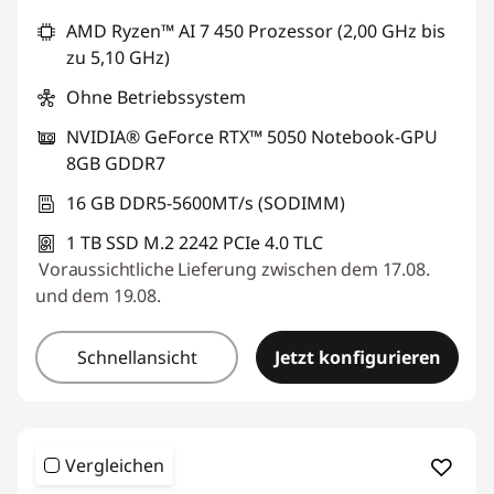
G
AMD Ryzen™ AI 7 450 Prozessor (2,00 GHz bis
zu 5,10 GHz)
a
Ohne Betriebssystem
m
NVIDIA® GeForce RTX™ 5050 Notebook-GPU
i
8GB GDDR7
16 GB DDR5-5600MT/s (SODIMM)
n
1 TB SSD M.2 2242 PCIe 4.0 TLC
g
Voraussichtliche Lieferung zwischen dem 17.08.
und dem 19.08.
P
C
Schnellansicht
Jetzt konfigurieren
Vergleichen