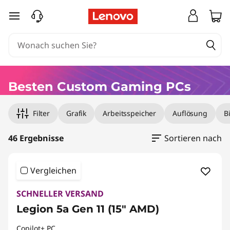
K
zum Hauptinhalt springen
a
u
f
Besten Custom Gaming PCs
e
Filter
Grafik
Arbeitsspeicher
Auflösung
B
n
d
46 Ergebnisse
Sortieren nach
e
Vergleichen
n
SCHNELLER VERSAND
b
Legion 5a Gen 11 (15" AMD)
Copilot+ PC