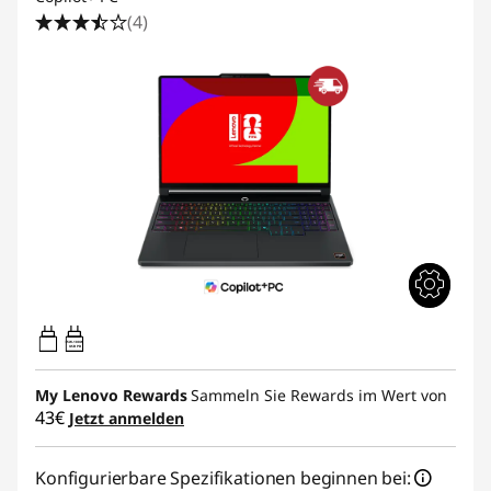
e
(4)
s
t
e
n
C
u
s
65W-100W
USB PD
t
My Lenovo Rewards
Sammeln Sie Rewards im Wert von
o
43€
Jetzt anmelden
m
Konfigurierbare Spezifikationen beginnen bei: